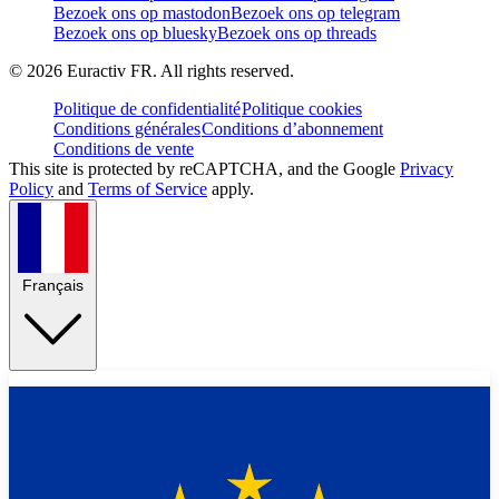
Bezoek ons op mastodon
Bezoek ons op telegram
Bezoek ons op bluesky
Bezoek ons op threads
©
2026
Euractiv FR. All rights reserved.
Politique de confidentialité
Politique cookies
Conditions générales
Conditions d’abonnement
Conditions de vente
This site is protected by reCAPTCHA, and the Google
Privacy
Policy
and
Terms of Service
apply.
Français