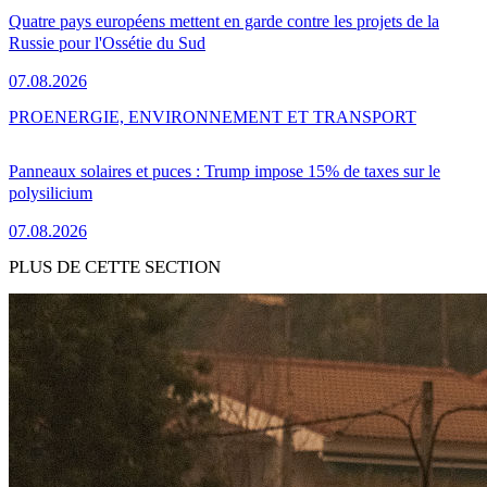
Quatre pays européens mettent en garde contre les projets de la
Russie pour l'Ossétie du Sud
07.08.2026
PRO
ENERGIE, ENVIRONNEMENT ET TRANSPORT
Panneaux solaires et puces : Trump impose 15% de taxes sur le
polysilicium
07.08.2026
PLUS DE CETTE SECTION