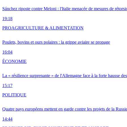
Sánchez riposte contre Meloni : l'Italie menacée de mesures de rétorsi
19:18
PRO
AGRICULTURE & ALIMENTATION
Poulets, bovins et ours polaires : la grippe aviaire se propage
16:04
ÉCONOMIE
La « résilience surprenante » de l'Allemagne face à la forte hausse de
15:17
POLITIQUE
Quatre pays européens mettent en garde contre les projets de la Russi
14:44