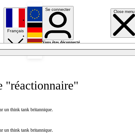
Se connecter
Close menu
English
Français
Deutsch
Vous êtes déconnecté.
Se connecter
Español
Lumières éteintes
 "réactionnaire"
r un think tank britannique.
r un think tank britannique.