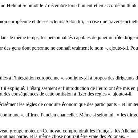
and Helmut Schmidt le 7 décembre lors d’un entretien accordé au think
on européenne et de ses acteurs. Selon lui, la crise que traverse actuel
dans le même temps, les personnalités capables de jouer un rôle dirigean
ar des gens dont personne ne connaît vraiment le nom », ajoute-t-il. Pou
iles à l’intégration européenne », souligne-t-il à propos des dirigeants
il expliqué. L’élargissement et l’introduction de l’euro ont été mis en p
 des conséquences de cette omission à fixer des règles », ajoute-t-il.
cisément les règles de conduite économique des participants » et limite
e commune », affirme l’ancien chancelier. Même si selon lui, » les diri
au groupe moteur. »Ce noyau comprendrait les Français, les Allemands, l
ont pas partie, et la même chose pourrait être vraie des Polonais. »