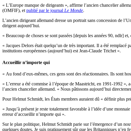
« L’Europe manque de dirigeants », affirme l’ancien chancelier allem
(OMFIF), et
publié par le journal
Le Monde
.
L’ancien dirigeant allemand dresse un portrait sans concession de l’Uni
dirigent aujourd’hui.
« Beaucoup de choses se sont passées [depuis les années 90, ndlr] et, 
« Jacques Delors était quelqu’un de très important. Il a été remplacé p
institutions européennes (aujourd’hui) est Jean-Claude Trichet ».
Accueillir n’importe qui
« Au fond d’eux-mêmes, ces gens sont des réactionnaires. Ils sont host
« L’erreur a été commise à l’époque de Maastricht, en 1991-1992 », a-t-
l’ancien chancelier allemand. « Nous pâtissons aujourd’hui directement
Pour Helmut Schmidt, les États membres auraient dû « définir plus pré
« Jusqu’à présent je reste totalement favorable à l’idée d’une monnai
erreur d’accueillir n’importe qui ».
Sur le plan politique, Helmut Schmidt parie sur l’émergence d’un nouve
quelques doutes. Je suis pratiquement sûr que les Britanniques n’en fer