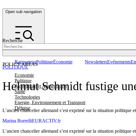
Open sub navigation
Recherche
Rapporteur
Politique
Économie
Newsletters
Evénements
Em
POLICY AREAS
POLITIQUE
Economie
Politique
Helmut Schmidt fustige une
Agriculture et Alimentation
Santé
Technologies
Energie, Environnement et Transport
Défense
L’ancien chancelier allemand s’est exprimé sur la situation politique
Marina Borrelli
EURACTIV.fr
L’ancien chancelier allemand s’est exprimé sur la situation politique