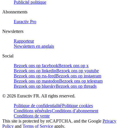
Publicité politique
Abonnements
Euractiv Pro
Newsletters
Rapporteur
Newsletters en anglais
Social
Bezoek ons op facebook
Bezoek ons op x
Bezoek ons op linkedin
Bezoek ons op youtube
Bezoek ons op rss-feed
Bezoek ons op instagram
Bezoek ons op mastodon
Bezoek ons op telegram
Bezoek ons op bluesky
Bezoek ons op threads
©
2026
Euractiv FR. All rights reserved.
Politique de confidentialité
Politique cookies
Conditions générales
Conditions d’abonnement
Conditions de vente
This site is protected by reCAPTCHA, and the Google
Privacy
Policy
and
Terms of Service
apply.