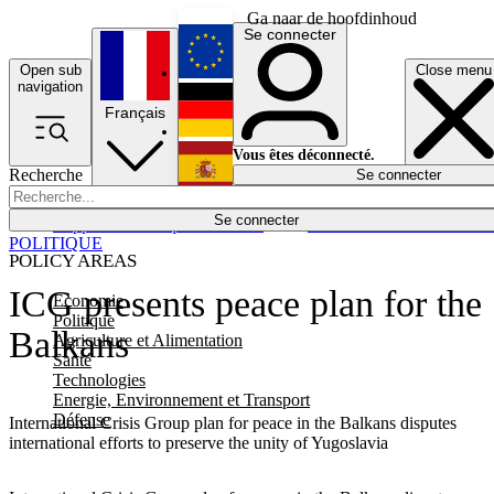
Ga naar de hoofdinhoud
Se connecter
Open sub
Close menu
English
navigation
Français
Deutsch
Vous êtes déconnecté.
Recherche
Se connecter
Español
Lumières éteintes
Se connecter
Rapporteur
Politique
Économie
Newsletters
Evénements
Em
POLITIQUE
POLICY AREAS
ICG presents peace plan for the
Economie
Politique
Balkans
Agriculture et Alimentation
Santé
Technologies
Energie, Environnement et Transport
Défense
International Crisis Group plan for peace in the Balkans disputes
international efforts to preserve the unity of Yugoslavia