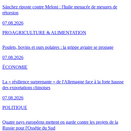
Sánchez riposte contre Meloni : l'Italie menacée de mesures de
rétorsion
07.08.2026
PRO
AGRICULTURE & ALIMENTATION
Poulets, bovins et ours polaires : la grippe aviaire se propage
07.08.2026
ÉCONOMIE
La « résilience surprenante » de l'Allemagne face à la forte hausse
des exportations chinoises
07.08.2026
POLITIQUE
Quatre pays européens mettent en garde contre les projets de la
Russie pour l'Ossétie du Sud