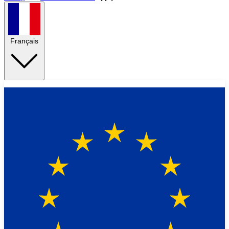
Français