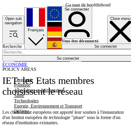
Ga naar de hoofdinhoud
Se connecter
Open sub
Close menu
English
navigation
Français
Deutsch
Vous êtes déconnecté.
Recherche
Se connecter
Español
Lumières éteintes
Se connecter
Rapporteur
Politique
Économie
Newsletters
Evénements
Em
ÉCONOMIE
POLICY AREAS
IET: les Etats membres
Economie
Politique
choisissent le réseau
Agriculture et Alimentation
Santé
Technologies
Energie, Environnement et Transport
Défense
Les chefs d'Etat européens ont apporté leur soutien à l'instauration
d'un Institut européen de technologie "phare" sous la forme d'un
réseau d'institutions existantes.