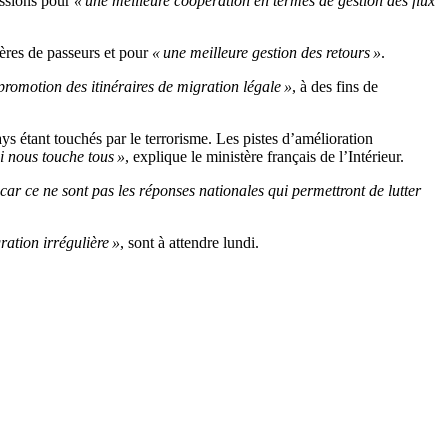
ussions pour
« une meilleure coopération en termes de gestion des flux
lières de passeurs et pour
« une meilleure gestion des retours »
.
 promotion des itinéraires de migration légale »
, à des fins de
ys étant touchés par le terrorisme. Les pistes d’amélioration
i nous touche tous »
, explique le ministère français de l’Intérieur.
car ce ne sont pas les réponses nationales qui permettront de lutter
ation irrégulière »
, sont à attendre lundi.