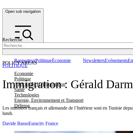
Open sub navigation
Recherche
Rapporteur
Politique
Économie
Newsletters
Evénements
Em
POLICY AREAS
POLITIQUE
Economie
Politique
Immigration : Gérald Darm
Agriculture et Alimentation
Santé
Technologies
Energie, Environnement et Transport
Défense
Les ministres français et allemande de l’Intérieur sont en Tunisie depu
lundi.
Davide Basso
Euractiv France