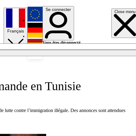
Se connecter
Close menu
English
Français
Deutsch
Vous êtes déconnecté.
Se connecter
Español
Lumières éteintes
mande en Tunisie
de lutte contre l’immigration illégale. Des annonces sont attendues