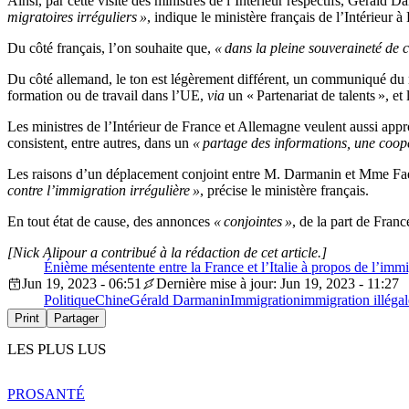
Ainsi, par cette visite des ministres de l’Intérieur respectifs, Géral
migratoires irréguliers »
, indique le ministère français de l’Intérieu
Du côté français, l’on souhaite que,
« dans la pleine souveraineté de 
Du côté allemand, le ton est légèrement différent, un communiqué du mi
formation ou de travail dans l’UE,
via
un « Partenariat de talents », et
Les ministres de l’Intérieur de France et Allemagne veulent aussi appro
consistent, entre autres, dans un
« partage des informations, une coopé
Les raisons d’un déplacement conjoint entre M. Darmanin et Mme Faes
contre l’immigration irrégulière »
, précise le ministère français.
En tout état de cause, des annonces
« conjointes »
, de la part de Fran
[Nick Alipour a contribué à la rédaction de cet article.]
Énième mésentente entre la France et l’Italie à propos de l’imm
Jun 19, 2023 - 06:51
Dernière mise à jour: Jun 19, 2023 - 11:27
Politique
Chine
Gérald Darmanin
Immigration
immigration illégal
Print
Partager
LES PLUS LUS
PRO
SANTÉ