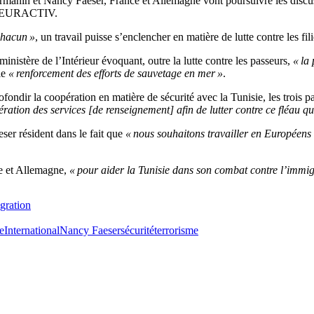
d Darmanin et Nancy Faeser, France et Allemagne vont poursuivre les disc
r à EURACTIV.
chacun »
, un travail puisse s’enclencher en matière de lutte contre les fi
nistère de l’Intérieur évoquant, outre la lutte contre les passeurs,
« la
 le
« renforcement des efforts de sauvetage en mer »
.
fondir la coopération en matière de sécurité avec la Tunisie, les trois pa
ration des services [de renseignement] afin de lutter contre ce fléau qu
er résident dans le fait que
« nous souhaitons travailler en Européens 
ce et Allemagne,
« pour aider la Tunisie dans son combat contre l’immigr
igration
e
International
Nancy Faeser
sécurité
terrorisme