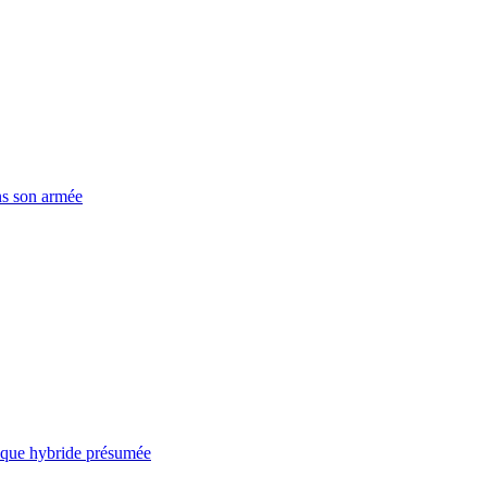
ns son armée
taque hybride présumée