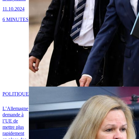
11.10.2024
6 MINUTES
POLITIQUE
L’Allemagne
demande à
l’UE de
mettre plus
rapidement