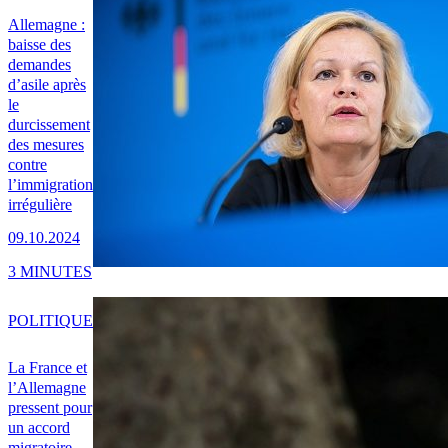
Allemagne :
baisse des
demandes
d’asile après
le
durcissement
des mesures
contre
l’immigration
irrégulière
09.10.2024
3 MINUTES
POLITIQUE
La France et
l’Allemagne
pressent pour
un accord
migratoire