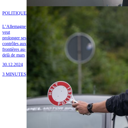
POLITIQUE
L’Allemagne
veut
prolonger ses
contrôles aux
frontières au-
delà de mars
30.12.2024
3 MINUTES