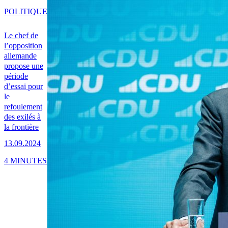
POLITIQUE
Le chef de
l’opposition
allemande
propose une
période
d’essai pour
le
refoulement
des exilés à
la frontière
13.09.2024
4 MINUTES