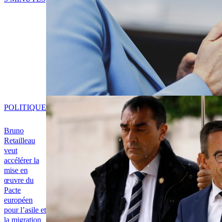
POLITIQUE
Bruno
Retailleau
veut
accélérer la
mise en
œuvre du
Pacte
européen
pour l’asile et
la migration