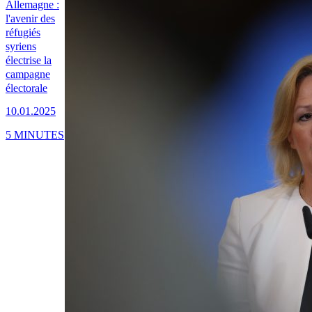
Allemagne :
l'avenir des
réfugiés
syriens
électrise la
campagne
électorale
10.01.2025
5 MINUTES