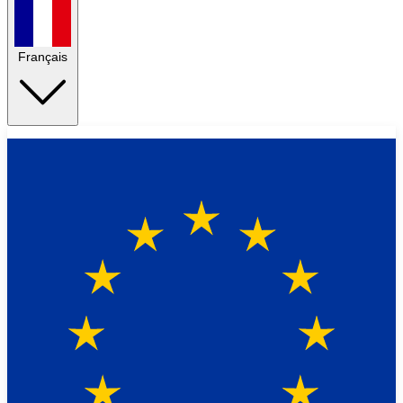
Français