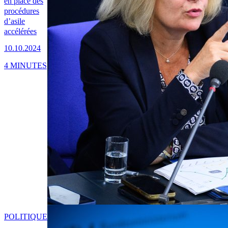
en place des
procédures
d’asile
accélérées
10.10.2024
4 MINUTES
POLITIQUE