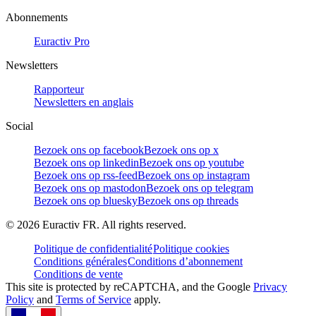
Abonnements
Euractiv Pro
Newsletters
Rapporteur
Newsletters en anglais
Social
Bezoek ons op facebook
Bezoek ons op x
Bezoek ons op linkedin
Bezoek ons op youtube
Bezoek ons op rss-feed
Bezoek ons op instagram
Bezoek ons op mastodon
Bezoek ons op telegram
Bezoek ons op bluesky
Bezoek ons op threads
©
2026
Euractiv FR. All rights reserved.
Politique de confidentialité
Politique cookies
Conditions générales
Conditions d’abonnement
Conditions de vente
This site is protected by reCAPTCHA, and the Google
Privacy
Policy
and
Terms of Service
apply.