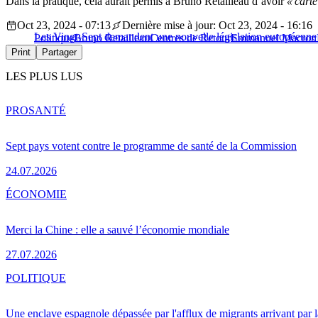
Dans la pratique, cela aurait permis à Bruno Retailleau d’avoir
« cart
Oct 23, 2024 - 07:13
Dernière mise à jour: Oct 23, 2024 - 16:16
Les Vingt-Sept demandent une nouvelle législation européenne su
Politique
Bruno Retailleau
Centres de Retour
Emmanuel Macron
Print
Partager
LES PLUS LUS
PRO
SANTÉ
Sept pays votent contre le programme de santé de la Commission
24.07.2026
ÉCONOMIE
Merci la Chine : elle a sauvé l’économie mondiale
27.07.2026
POLITIQUE
Une enclave espagnole dépassée par l'afflux de migrants arrivant par 