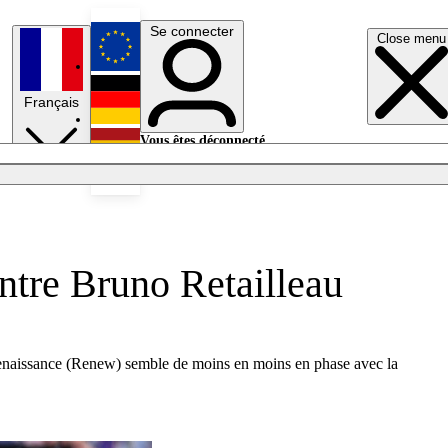
Se connecter
Close menu
English
Français
Deutsch
Vous êtes déconnecté.
Se connecter
Español
Lumières éteintes
ntre Bruno Retailleau
de Renaissance (Renew) semble de moins en moins en phase avec la