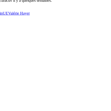
Euractiv il y a quelques semaines.
in
UE
Valérie Hayer