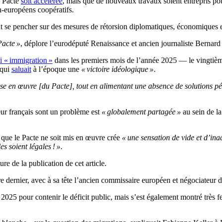
u Pacte
soit accélérée
, mais que de nouveaux travaux soient entrepris pour
n-européens coopératifs.
ent se pencher sur des mesures de rétorsion diplomatiques, économiques 
Pacte »
, déplore l’eurodéputé Renaissance et ancien journaliste Bernard
i « immigration »
dans les premiers mois de l’année 2025 — le vingtième
 qui
saluait
à l’époque une
« victoire idéologique »
.
mise en œuvre [du Pacte], tout en alimentant une absence de solutions 
ieur français sont un problème est
« globalement partagée »
au sein de l
 que le Pacte ne soit mis en œuvre crée
« une sensation de vide et d’ina
s soient légales ! »
.
ure de la publication de cet article.
 dernier, avec à sa tête l’ancien commissaire européen et négociateur 
 2025 pour contenir le déficit public, mais s’est également montré très 