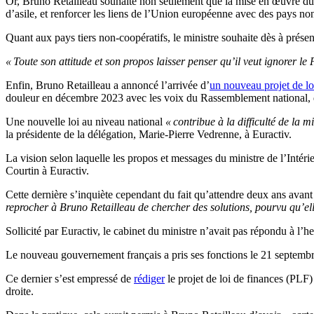
Or, Bruno Retailleau souhaite non seulement que la mise en œuvre d
d’asile, et renforcer les liens de l’Union européenne avec des pays no
Quant aux pays tiers non-coopératifs, le ministre souhaite dès à prés
« Toute son attitude et son propos laisser penser qu’il veut ignorer le 
Enfin, Bruno Retailleau a annoncé l’arrivée d’
un nouveau projet de lo
douleur en décembre 2023 avec les voix du Rassemblement national,
Une nouvelle loi au niveau national
« contribue à la difficulté de la 
la présidente de la délégation, Marie-Pierre Vedrenne, à Euractiv.
La vision selon laquelle les propos et messages du ministre de l’Intér
Courtin à Euractiv.
Cette dernière s’inquiète cependant du fait qu’attendre deux ans avant
reprocher à Bruno Retailleau de chercher des solutions, pourvu qu’elle
Sollicité par Euractiv, le cabinet du ministre n’avait pas répondu à l’he
Le nouveau gouvernement français a pris ses fonctions le 21 septembre
Ce dernier s’est empressé de
rédiger
le projet de loi de finances (PLF)
droite.