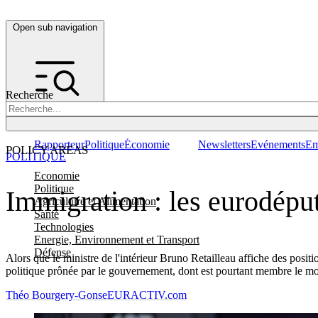
Open sub navigation
Recherche
Rapporteur
Politique
Économie
Newsletters
Evénements
Em
POLICY AREAS
POLITIQUE
Economie
Politique
Immigration : les eurodépu
Agriculture et Alimentation
Santé
Technologies
Energie, Environnement et Transport
Défense
Alors que le ministre de l'intérieur Bruno Retailleau affiche des posi
politique prônée par le gouvernement, dont est pourtant membre le
Théo Bourgery-Gonse
EURACTIV.com