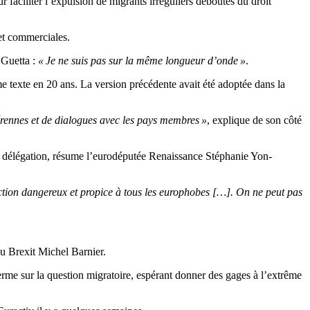
 faciliter l’expulsion de migrants irréguliers déboutés du droit
et commerciales.
 Guetta :
« Je ne suis pas sur la même longueur d’onde »
.
 texte en 20 ans. La version précédente avait été adoptée dans la
pérennes et de dialogues avec les pays membres »
, explique de son côté
a délégation, résume l’eurodéputée Renaissance Stéphanie Yon-
ction dangereux et propice à tous les europhobes […]. On ne peut pas
du Brexit Michel Barnier.
ferme sur la question migratoire, espérant donner des gages à l’extrême