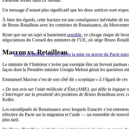
Fabienne Keller dans
Le Monde
.
Un message d’autant plus significatif que les deux autrices sont resp
À bien des égards, cette fracture est une conséquence inévitable de to
de Bruno Retailleau avec les centristes de Renaissance, du Mouveme
Reste que sur un sujet si hautement
sensible
, ce clivage risque de bro
négociations du Conseil des ministres de l’UE, où siège Bruno Retaill
Macron vs. Retailleau
Bruno Retailleau veut accélérer la mise en œuvre du Pacte europ
Le ministre de l’Intérieur s’avère par exemple être un fervent partisan 
façon dont la Première ministre Giorgia Meloni gérait les questions mig
Emmanuel Macron s’est de son côté dit
« sceptique »
à l’égard de ces 
« De son avis sur l’aide médicale d’État (AME), qui défie la logique sa
s’interroger sur la proximité des positions de Bruno Retailleau avec 
Keller.
Les eurodéputés de Renaissance avec lesquels Euractiv s’est entretenu
effective du Pacte sur la migration et l’asile — un ensemble de nouvel
plus tard.