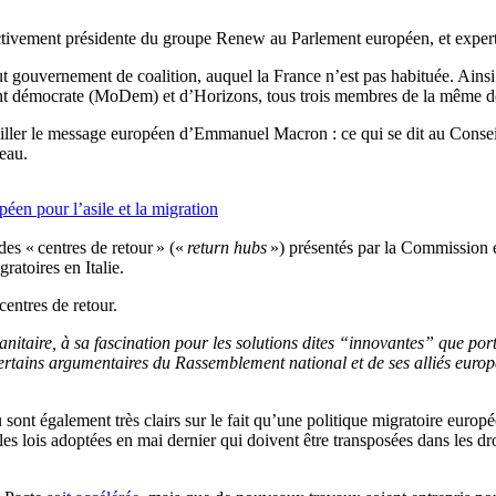
ectivement présidente du groupe Renew au Parlement européen, et experte
ut gouvernement de coalition, auquel la France n’est pas habituée. Ains
nt démocrate (MoDem) et d’Horizons, tous trois membres de la même d
uiller le message européen d’Emmanuel Macron : ce qui se dit au Conseil 
eau.
éen pour l’asile et la migration
des « centres de retour » («
return hubs
») présentés par la Commission eu
ratoires en Italie.
centres de retour.
nitaire, à sa fascination pour les solutions dites “innovantes” que port
certains argumentaires du Rassemblement national et de ses alliés europ
 sont également très clairs sur le fait qu’une politique migratoire eur
les lois adoptées en mai dernier qui doivent être transposées dans les d