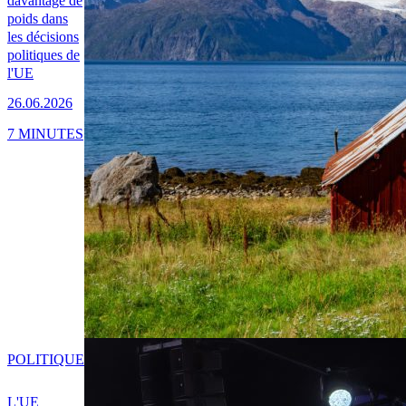
davantage de
poids dans
les décisions
politiques de
l'UE
26.06.2026
7 MINUTES
POLITIQUE
L'UE