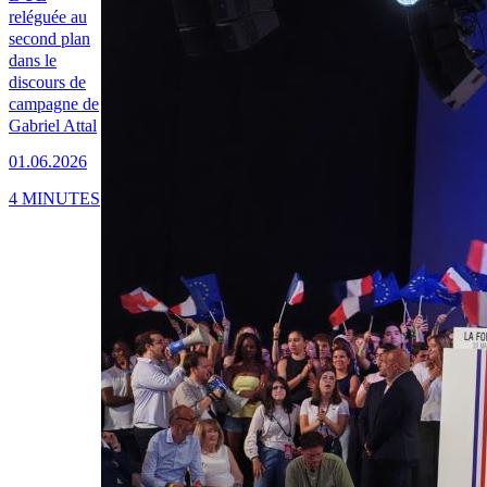
reléguée au
second plan
dans le
discours de
campagne de
Gabriel Attal
01.06.2026
4 MINUTES