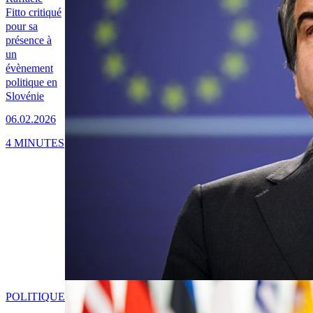
Fitto critiqué
pour sa
présence à
un
évènement
politique en
Slovénie
06.02.2026
4 MINUTES
POLITIQUE