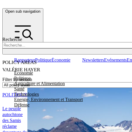
Open sub navigation
Recherche
Rapporteur
Politique
Économie
Newsletters
Evénements
Em
POLICY AREAS
VALÉRIE HAYER
Economie
Politique
Filter by section
Agriculture et Alimentation
Santé
Technologies
POLITIQUE
Energie, Environnement et Transport
Défense
Le peuple
autochtone
des Samis
réclame