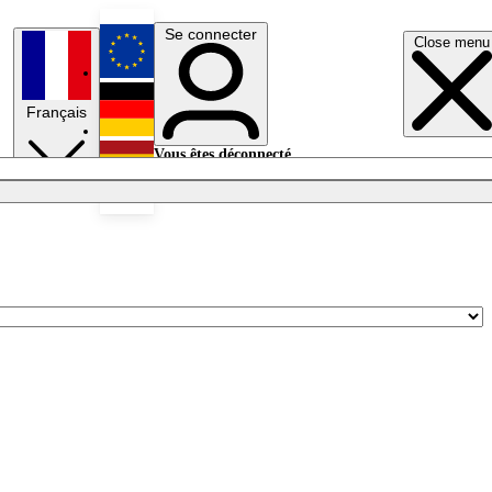
Se connecter
Close menu
English
Français
Deutsch
Vous êtes déconnecté.
Se connecter
Español
Lumières éteintes