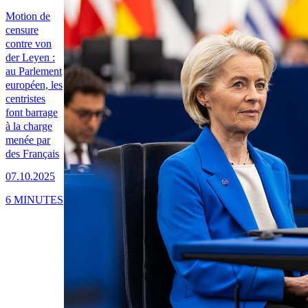
Motion de
censure
contre von
der Leyen :
au Parlement
européen, les
centristes
font barrage
à la charge
menée par
des Français
07.10.2025
6 MINUTES