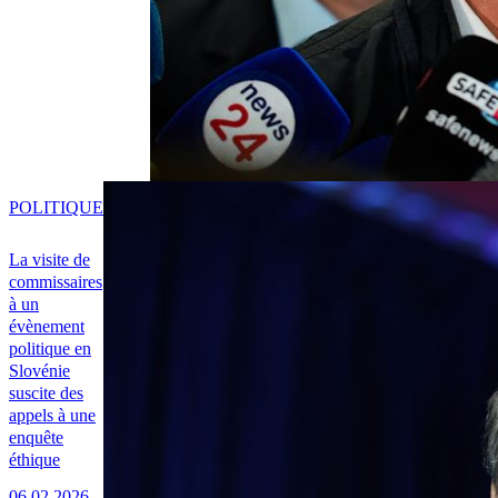
POLITIQUE
La visite de
commissaires
à un
évènement
politique en
Slovénie
suscite des
appels à une
enquête
éthique
06.02.2026