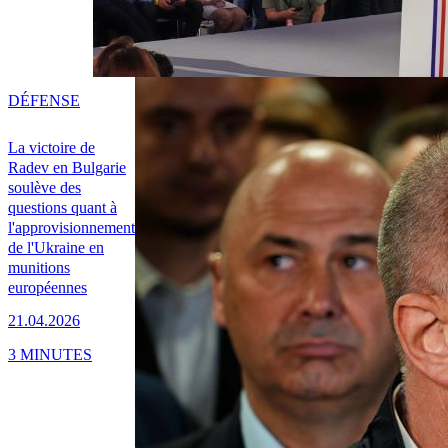
DÉFENSE
La victoire de
Radev en Bulgarie
soulève des
questions quant à
l'approvisionnement
de l'Ukraine en
munitions
européennes
21.04.2026
3 MINUTES