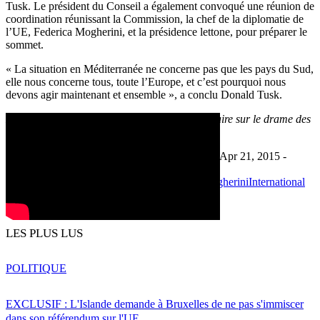
Tusk. Le président du Conseil a également convoqué une réunion de
coordination réunissant la Commission, la chef de la diplomatie de
l’UE, Federica Mogherini, et la présidence lettone, pour préparer le
sommet.
« La situation en Méditerranée ne concerne pas que les pays du Sud,
elle nous concerne tous, toute l’Europe, et c’est pourquoi nous
devons agir maintenant et ensemble », a conclu Donald Tusk.
Donald Tusk appelant à un sommet extraordinaire sur le drame des
migrants
Apr 21, 2015 -
Dernière mise à jour: Apr 21, 2015 -
10:11
10:12
Politique
Chine
Donald Tusk
Federica Mogherini
International
naufrage
politique d'immigration
Print
Partager
LES PLUS LUS
POLITIQUE
EXCLUSIF : L'Islande demande à Bruxelles de ne pas s'immiscer
dans son référendum sur l'UE