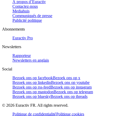
À propos d’Euractiv
Contactez-nous
Mediahuis
Communiqués de presse
Publicité politique
Abonnements
Euractiv Pro
Newsletters
Rapporteur
Newsletters en anglais
Social
Bezoek ons op facebook
Bezoek ons op x
Bezoek ons op linkedin
Bezoek ons op youtube
Bezoek ons op rss-feed
Bezoek ons op instagram
Bezoek ons op mastodon
Bezoek ons op telegram
Bezoek ons op bluesky
Bezoek ons op threads
©
2026
Euractiv FR. All rights reserved.
Politique de confidentialité
Politique cookies