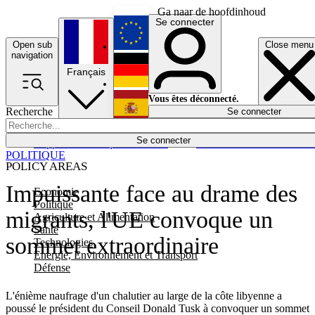
Ga naar de hoofdinhoud
Se connecter
Open sub
Close menu
English
navigation
Français
Deutsch
Vous êtes déconnecté.
Recherche
Se connecter
Español
Lumières éteintes
Se connecter
Rapporteur
Politique
Économie
Newsletters
Evénements
Em
POLITIQUE
POLICY AREAS
Impuissante face au drame des
Economie
Politique
migrants, l'UE convoque un
Agriculture et Alimentation
Santé
sommet extraordinaire
Technologies
Energie, Environnement et Transport
Défense
L'énième naufrage d'un chalutier au large de la côte libyenne a
poussé le président du Conseil Donald Tusk à convoquer un sommet