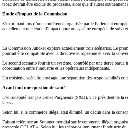
tabac devrait être exclue du processus, alors que d’autres soutiennent q
Étude d’impact de la Commission
S’exprimant lors d’une conférence organisée par le Parlement européen 
actuellement une étude d’impact pour un système européen de suivi et
La Commission Juncker explore actuellement trois scénarios. Le premier
pourrait être compatible avec la directive européenne et avec la conv
Le second scénario fournit un système, contrôlé par une tierce partie 
coordination entre l’industrie et les opérateurs indépendants.
Un troisième scénario envisage une séparation des responsabilités entre 
Avant tout une question de santé
L’eurodéputé français Gilles Pargneaux (S&D), vice-président de la com
tabac.
Selon lui, si le commerce illégal était éliminé, un déclin dans la conso
Faisant référence au Sommet mondial sur le commerce illégal organisé le
protocole CCLAT ». Selon lui, les scénarios impliquant l’industrie du 