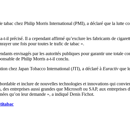
c de tabac chez Philip Morris International (PMI), a déclaré que la lutte
 a-t-il précisé. Il a cependant affirmé qu’exclure les fabricants de cigar
ayer une fois pour toutes le trafic de tabac ».
ts envisagés par les autorités publiques pour garantir une totale confor
nsable de Philip Morris a-t-il conclu.
ation chez Japan Tobacco International (JTI), a déclaré à
Euractiv
que le
re abordable et inclure de nouvelles technologies et innovations qui con
s, des entreprises aussi grandes que Microsoft ou SAP, aux entreprises d
nnées qu’on leur demande », a indiqué Denis Fichot.
titabac