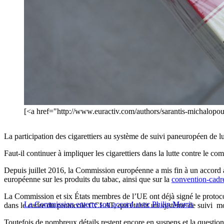
[<a href="http://www.euractiv.com/authors/sarantis-michalopo
La participation des cigarettiers au système de suivi paneuropéen de l
Faut-il continuer à impliquer les cigarettiers dans la lutte contre le c
Depuis juillet 2016, la Commission européenne a mis fin à un accord ant
européenne sur les produits du tabac, ainsi que sur la
convention-cadre
La Commission et six États membres de l’UE ont déjà signé le protoco
La Commission enterre son accord avec Philip Morris
dans le cadre du protocole CCLAT, qui établit un système de suivi m
Toutefois de nombreux détails restent encore en suspens et la question 