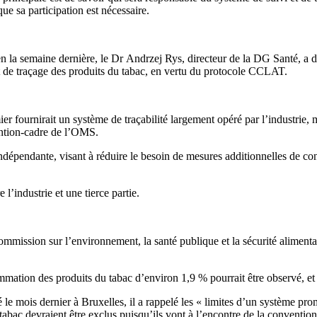
ue sa participation est nécessaire.
la semaine dernière, le Dr Andrzej Rys, directeur de la DG Santé, a décl
 de traçage des produits du tabac, en vertu du protocole CCLAT.
 fournirait un système de traçabilité largement opéré par l’industrie, m
ention-cadre de l’OMS.
indépendante, visant à réduire le besoin de mesures additionnelles de c
l’industrie et une tierce partie.
mission sur l’environnement, la santé publique et la sécurité alimentair
mmation des produits du tabac d’environ 1,9 % pourrait être observé, et l
 mois dernier à Bruxelles, il a rappelé les « limites d’un système promu
tabac devraient être exclus puisqu’ils vont à l’encontre de la conventi