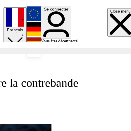
Se connecter
Close menu
English
Français
Deutsch
Vous êtes déconnecté.
Se connecter
Español
Lumières éteintes
ire la contrebande