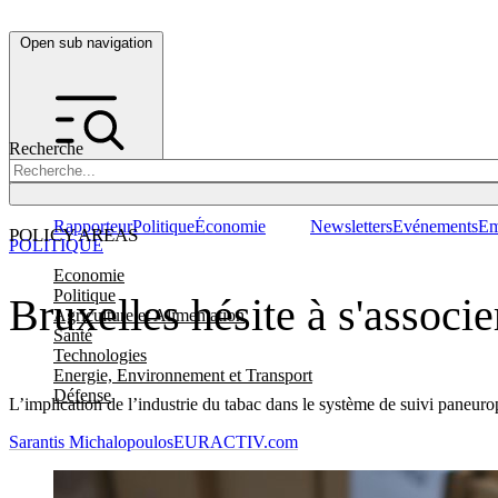
Open sub navigation
Recherche
Rapporteur
Politique
Économie
Newsletters
Evénements
Em
POLICY AREAS
POLITIQUE
Economie
Politique
Bruxelles hésite à s'associe
Agriculture et Alimentation
Santé
Technologies
Energie, Environnement et Transport
Défense
L’implication de l’industrie du tabac dans le système de suivi paneurop
Sarantis Michalopoulos
EURACTIV.com