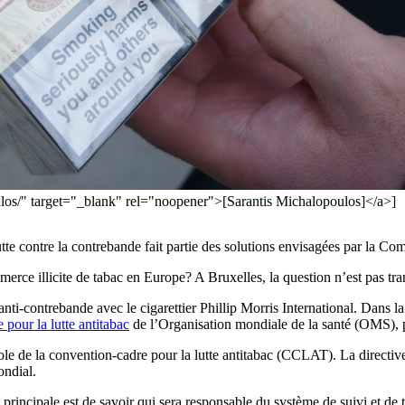
ulos/" target="_blank" rel="noopener">[Sarantis Michalopoulos]</a>]
utte contre la contrebande fait partie des solutions envisagées par la C
ommerce illicite de tabac en Europe? A Bruxelles, la question n’est pas tr
i-contrebande avec le cigarettier Phillip Morris International. Dans la 
 pour la lutte antitabac
de l’Organisation mondiale de la santé (OMS), po
le de la convention-cadre pour la lutte antitabac (CCLAT). La directiv
ondial.
principale est de savoir qui sera responsable du système de suivi et de 