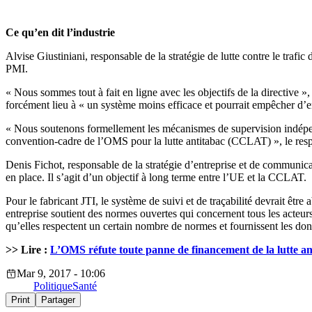
Ce qu’en dit l’industrie
Alvise Giustiniani, responsable de la stratégie de lutte contre le trafi
PMI.
« Nous sommes tout à fait en ligne avec les objectifs de la directive »,
forcément lieu à « un système moins efficace et pourrait empêcher d’enr
« Nous soutenons formellement les mécanismes de supervision indépendan
convention-cadre de l’OMS pour la lutte antitabac (CCLAT) », le respo
Denis Fichot, responsable de la stratégie d’entreprise et de communic
en place. Il s’agit d’un objectif à long terme entre l’UE et la CCLAT.
Pour le fabricant JTI, le système de suivi et de traçabilité devrait êt
entreprise soutient des normes ouvertes qui concernent tous les acteur
qu’elles respectent un certain nombre de normes et fournissent les do
>> Lire :
L’OMS réfute toute panne de financement de la lutte an
Mar 9, 2017 - 10:06
Politique
Santé
Print
Partager