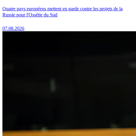
Quatre pays européens mettent en garde contre les projets de la
Russie pour l'Ossétie du Sud
07.08.2026