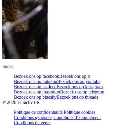
Social
Bezoek ons op facebook
Bezoek ons op x
Bezoek ons op linkedin
Bezoek ons op youtube
Bezoek ons op rss-feed
Bezoek ons op instagram
Bezoek ons op mastodon
Bezoek ons op telegram
Bezoek ons op bluesky
Bezoek ons op threads
©
2026
Euractiv FR
Politique de confidentialité
Politique cookies
Conditions générales
Conditions d’abonnement
Conditions de vente