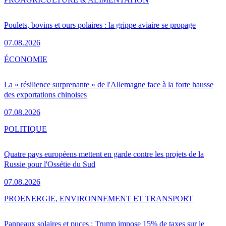
Poulets, bovins et ours polaires : la grippe aviaire se propage
07.08.2026
ÉCONOMIE
La « résilience surprenante » de l'Allemagne face à la forte hausse
des exportations chinoises
07.08.2026
POLITIQUE
Quatre pays européens mettent en garde contre les projets de la
Russie pour l'Ossétie du Sud
07.08.2026
PRO
ENERGIE, ENVIRONNEMENT ET TRANSPORT
Panneaux solaires et puces : Trump impose 15% de taxes sur le