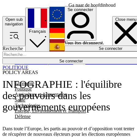
Ga naar de hoofdinhoud
Se connecter
Open sub
Close menu
English
navigation
Français
Deutsch
Vous êtes déconnecté.
Recherche
Se connecter
Español
Lumières éteintes
Se connecter
Rapporteur
Politique
Économie
Newsletters
Evénements
Em
POLITIQUE
POLICY AREAS
INFOGRAPHIE : l'équilibre
Economie
Politique
des pouvoirs dans les
Agriculture et Alimentation
Santé
gouvernements européens
Technologies
Energie, Environnement et Transport
Défense
Dans toute l’Europe, les partis au pouvoir et d’opposition vont tenter
de récupérer de nouveaux électeurs pour les élections européennes