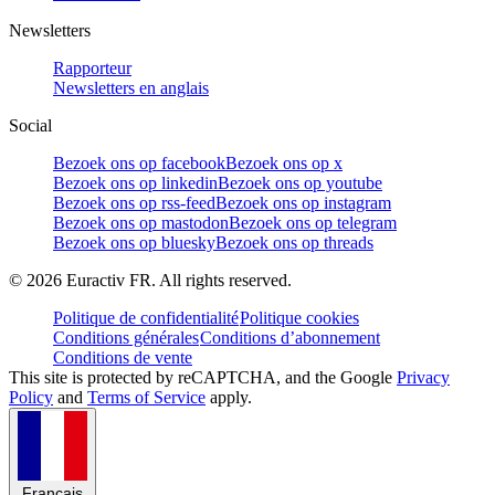
Newsletters
Rapporteur
Newsletters en anglais
Social
Bezoek ons op facebook
Bezoek ons op x
Bezoek ons op linkedin
Bezoek ons op youtube
Bezoek ons op rss-feed
Bezoek ons op instagram
Bezoek ons op mastodon
Bezoek ons op telegram
Bezoek ons op bluesky
Bezoek ons op threads
©
2026
Euractiv FR. All rights reserved.
Politique de confidentialité
Politique cookies
Conditions générales
Conditions d’abonnement
Conditions de vente
This site is protected by reCAPTCHA, and the Google
Privacy
Policy
and
Terms of Service
apply.
Français