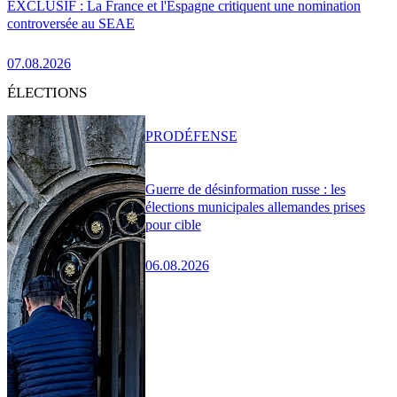
EXCLUSIF : La France et l'Espagne critiquent une nomination
controversée au SEAE
07.08.2026
ÉLECTIONS
PRO
DÉFENSE
Guerre de désinformation russe : les
élections municipales allemandes prises
pour cible
06.08.2026