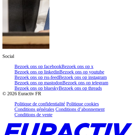
Social
Bezoek ons op facebook
Bezoek ons op x
Bezoek ons op linkedin
Bezoek ons op youtube
Bezoek ons op rss-feed
Bezoek ons op instagram
Bezoek ons op mastodon
Bezoek ons op telegram
Bezoek ons op bluesky
Bezoek ons op threads
©
2026
Euractiv FR
Politique de confidentialité
Politique cookies
Conditions générales
Conditions d’abonnement
Conditions de vente