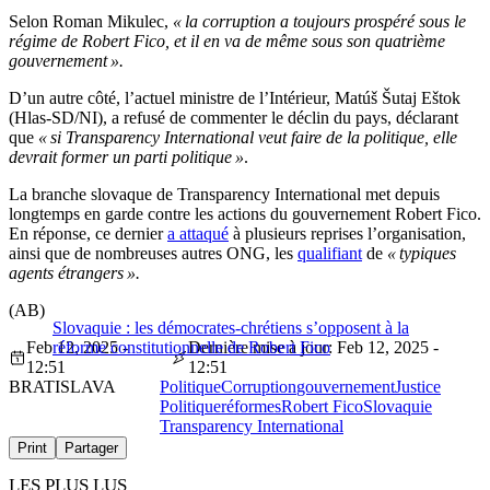
Selon Roman Mikulec,
« la corruption a toujours prospéré sous le
régime de Robert Fico, et il en va de même sous son quatrième
gouvernement ».
D’un autre côté, l’actuel ministre de l’Intérieur, Matúš Šutaj Eštok
(Hlas-SD/NI), a refusé de commenter le déclin du pays, déclarant
que
« si Transparency International veut faire de la politique, elle
devrait former un parti politique »
.
La branche slovaque de Transparency International met depuis
longtemps en garde contre les actions du gouvernement Robert Fico.
En réponse, ce dernier
a attaqué
à plusieurs reprises l’organisation,
ainsi que de nombreuses autres ONG, les
qualifiant
de
« typiques
agents étrangers ».
(AB)
Slovaquie : les démocrates-chrétiens s’opposent à la
Feb 12, 2025 -
réforme constitutionnelle de Robert Fico
Dernière mise à jour: Feb 12, 2025 -
12:51
12:51
BRATISLAVA
Politique
Corruption
gouvernement
Justice
Politique
réformes
Robert Fico
Slovaquie
Transparency International
Print
Partager
LES PLUS LUS