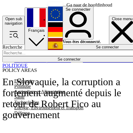
Ga naar de hoofdinhoud
Se connecter
Open sub
Close menu
English
navigation
Français
Deutsch
Vous êtes déconnecté.
Recherche
Se connecter
Español
Lumières éteintes
Se connecter
Rapporteur
Politique
Économie
Newsletters
Evénements
Em
POLITIQUE
POLICY AREAS
En Slovaquie, la corruption a
Economie
Politique
fortement augmenté depuis le
Agriculture et Alimentation
Santé
retour de Robert Fico au
Technologies
Energie, Environnement et Transport
gouvernement
Défense