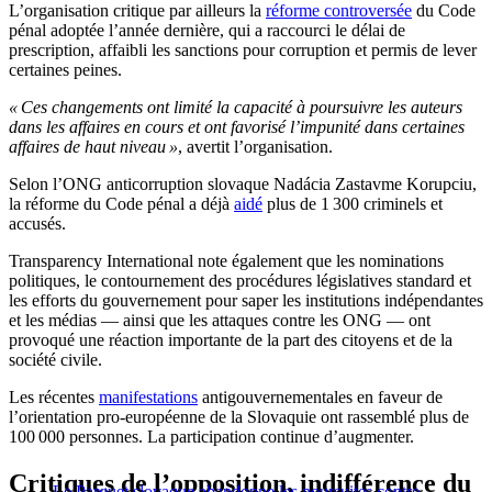
L’organisation critique par ailleurs la
réforme controversée
du Code
pénal adoptée l’année dernière, qui a raccourci le délai de
prescription, affaibli les sanctions pour corruption et permis de lever
certaines peines.
« Ces changements ont limité la capacité à poursuivre les auteurs
dans les affaires en cours et ont favorisé l’impunité dans certaines
affaires de haut niveau »
, avertit l’organisation.
Selon l’ONG anticorruption slovaque Nadácia Zastavme Korupciu,
la réforme du Code pénal a déjà
aidé
plus de 1 300 criminels et
accusés.
Transparency International note également que les nominations
politiques, le contournement des procédures législatives standard et
les efforts du gouvernement pour saper les institutions indépendantes
et les médias — ainsi que les attaques contre les ONG — ont
provoqué une réaction importante de la part des citoyens et de la
société civile.
Les récentes
manifestations
antigouvernementales en faveur de
l’orientation pro-européenne de la Slovaquie ont rassemblé plus de
100 000 personnes. La participation continue d’augmenter.
Critiques de l’opposition, indifférence du
Le Parquet slovaque abandonne les poursuites contre