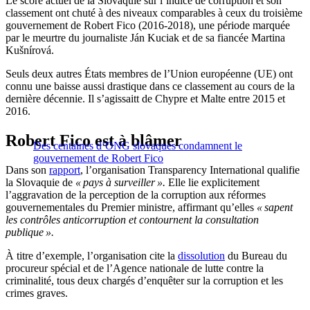
Le score actuel de la Slovaquie sur l’indice de corruption et son
classement ont chuté à des niveaux comparables à ceux du troisième
gouvernement de Robert Fico (2016-2018), une période marquée
par le meurtre du journaliste Ján Kuciak et de sa fiancée Martina
Kušnírová.
Seuls deux autres États membres de l’Union européenne (UE) ont
connu une baisse aussi drastique dans ce classement au cours de la
dernière décennie. Il s’agissaitt de Chypre et Malte entre 2015 et
2016.
Robert Fico est à blâmer
Des centaines d’ONG slovaques condamnent le
gouvernement de Robert Fico
Dans son
rapport
, l’organisation Transparency International qualifie
la Slovaquie de
« pays à surveiller ».
Elle lie explicitement
l’aggravation de la perception de la corruption aux réformes
gouvernementales du Premier ministre, affirmant qu’elles
« sapent
les contrôles anticorruption et contournent la consultation
publique ».
À titre d’exemple, l’organisation cite la
dissolution
du Bureau du
procureur spécial et de l’Agence nationale de lutte contre la
criminalité, tous deux chargés d’enquêter sur la corruption et les
crimes graves.