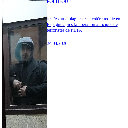
POLITIQUE
« C’est une blague » : la colère monte en
Espagne après la libération anticipée de
terroristes de l’ETA
24.04.2026