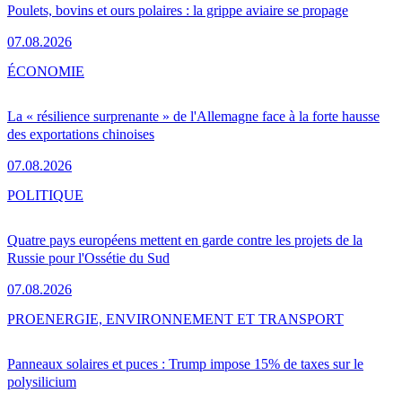
Poulets, bovins et ours polaires : la grippe aviaire se propage
07.08.2026
ÉCONOMIE
La « résilience surprenante » de l'Allemagne face à la forte hausse
des exportations chinoises
07.08.2026
POLITIQUE
Quatre pays européens mettent en garde contre les projets de la
Russie pour l'Ossétie du Sud
07.08.2026
PRO
ENERGIE, ENVIRONNEMENT ET TRANSPORT
Panneaux solaires et puces : Trump impose 15% de taxes sur le
polysilicium