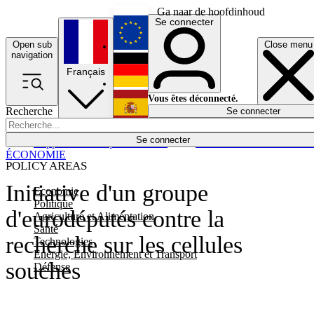
Ga naar de hoofdinhoud
Se connecter
Open sub
Close menu
English
navigation
Français
Deutsch
Vous êtes déconnecté.
Recherche
Se connecter
Español
Lumières éteintes
Se connecter
Rapporteur
Politique
Économie
Newsletters
Evénements
Em
ÉCONOMIE
POLICY AREAS
Initiative d'un groupe
Economie
Politique
d'eurodéputés contre la
Agriculture et Alimentation
Santé
recherche sur les cellules
Technologies
Energie, Environnement et Transport
souches
Défense