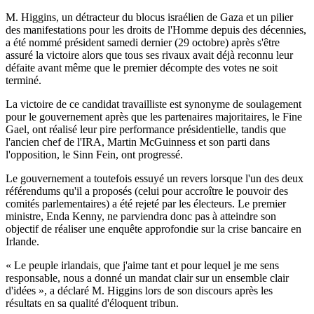
M. Higgins, un détracteur du blocus israélien de Gaza et un pilier
des manifestations pour les droits de l'Homme depuis des décennies,
a été nommé président samedi dernier (29 octobre) après s'être
assuré la victoire alors que tous ses rivaux avait déjà reconnu leur
défaite avant même que le premier décompte des votes ne soit
terminé.
La victoire de ce candidat travailliste est synonyme de soulagement
pour le gouvernement après que les partenaires majoritaires, le Fine
Gael, ont réalisé leur pire performance présidentielle, tandis que
l'ancien chef de l'IRA, Martin McGuinness et son parti dans
l'opposition, le Sinn Fein, ont progressé.
Le gouvernement a toutefois essuyé un revers lorsque l'un des deux
référendums qu'il a proposés (celui pour accroître le pouvoir des
comités parlementaires) a été rejeté par les électeurs. Le premier
ministre, Enda Kenny, ne parviendra donc pas à atteindre son
objectif de réaliser une enquête approfondie sur la crise bancaire en
Irlande.
« Le peuple irlandais, que j'aime tant et pour lequel je me sens
responsable, nous a donné un mandat clair sur un ensemble clair
d'idées », a déclaré M. Higgins lors de son discours après les
résultats en sa qualité d'éloquent tribun.