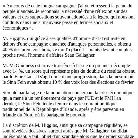
« Au cours de cette longue campagne, j'ai vu et ressenti la peine du
peuple irlandais. Je reconnais la nécessité d'une réflexion sur des
valeurs et des suppositions souvent adoptées à la légère qui nous ont
conduits dans une si mauvaise passe en termes sociaux et
économiques ».
M. Higgins, qui grâce à ses qualités d'homme d'Etat est resté en
dehors d'une campagne entachée d'attaques personnelles, a obtenu
40 % des premiers choix, ce qui l'a placé 11 points devant son plus
proche rival, l'homme d'affaires Sean Gallagher.
M. McGuinness est arrivé troisième à l'issue du premier décompte
avec 14 %, un score qui représente plus du double du résultat obtenu
par le Fine Gael. Il s'agit donc d'une progression, dans la mesure où
le Sinn Fein avait obtenu 10 % des voix lors des élections de février.
Stimulé par la rage de la population concernant la crise économique
qui a mené à un renflouement du pays par l'UE et le FMI l'an
dernier, le Sinn Fein tente d'entrer dans le courant politique
traditionnel de la République d'Irlande, après y être parvenu en
Irlande du Nord où ils partagent le pouvoir.
La discrétion de M. Higgins, ainsi que sa campagne régulière, se
sont révélées décisives, surtout après que M. Gallagher, candidat
indépendant, a fait l'objet d'un scandale alors que le dernier sondage