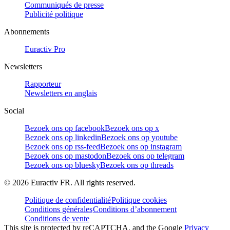
Communiqués de presse
Publicité politique
Abonnements
Euractiv Pro
Newsletters
Rapporteur
Newsletters en anglais
Social
Bezoek ons op facebook
Bezoek ons op x
Bezoek ons op linkedin
Bezoek ons op youtube
Bezoek ons op rss-feed
Bezoek ons op instagram
Bezoek ons op mastodon
Bezoek ons op telegram
Bezoek ons op bluesky
Bezoek ons op threads
©
2026
Euractiv FR. All rights reserved.
Politique de confidentialité
Politique cookies
Conditions générales
Conditions d’abonnement
Conditions de vente
This site is protected by reCAPTCHA, and the Google
Privacy