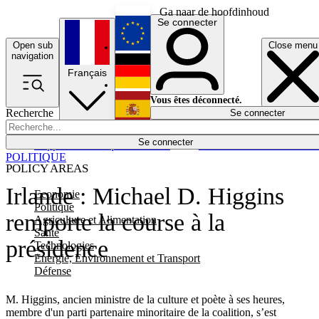
Ga naar de hoofdinhoud
Se connecter
Open sub
Close menu
English
navigation
Français
Deutsch
Vous êtes déconnecté.
Recherche
Se connecter
Español
Lumières éteintes
Se connecter
Rapporteur
Politique
Économie
Newsletters
Evénements
Em
POLITIQUE
POLICY AREAS
Irlande : Michael D. Higgins
Economie
Politique
remporte la course à la
Agriculture et Alimentation
Santé
présidence
Technologies
Energie, Environnement et Transport
Défense
M. Higgins, ancien ministre de la culture et poète à ses heures,
membre d'un parti partenaire minoritaire de la coalition, s’est