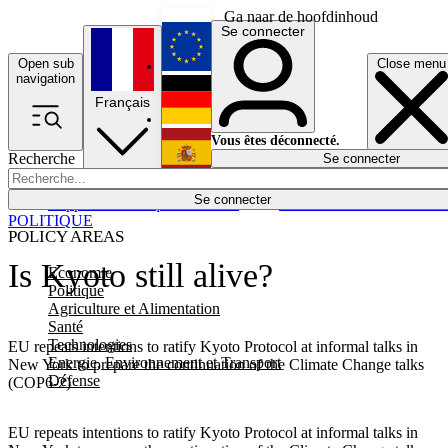
Ga naar de hoofdinhoud
Se connecter
Open sub
Close menu
English
navigation
Français
Deutsch
Vous êtes déconnecté.
Recherche
Se connecter
Español
Lumières éteintes
Se connecter
Rapporteur
Politique
Économie
Newsletters
Evénements
Em
POLITIQUE
POLICY AREAS
Is Kyoto still alive?
Economie
Politique
Agriculture et Alimentation
Santé
Technologies
EU repeats intentions to ratify Kyoto Protocol at informal talks in
Energie, Environnement et Transport
New York to prepare the continuation of the Climate Change talks
Défense
(COP6-2)
EU repeats intentions to ratify Kyoto Protocol at informal talks in