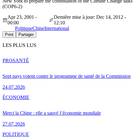
New York to prepare the continuation of the Climate Change talks
(COP6-2)
Apr 23, 2001 -
Dernière mise à jour: Dec 14, 2012 -
00:00
12:10
Politique
Chine
International
Print
Partager
LES PLUS LUS
PRO
SANTÉ
Sept pays votent contre le programme de santé de la Commission
24.07.2026
ÉCONOMIE
Merci la Chine : elle a sauvé l’économie mondiale
27.07.2026
POLITIQUE