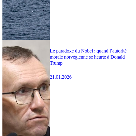
Le paradoxe du Nobel : quand l’autorité
morale norvégienne se heurte à Donald
Trump
21.01.2026