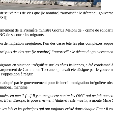
r sauvé plus de vies que [le nombre] “autorisé” : le décret du gouvernem
SI]]
rnement de la Première ministre Giorgia Meloni de « crime de solidarité »
NG de secourir les migrants.
 de migration irrégulière, l’un des casse-tête les plus complexes auquel f
vé plus de vies que [le nombre] “autorisé” : le décret du gouvernement
ants en situation irrégulière sur les côtes italiennes, a été condamné 
 débarquement de Carrara, en Toscane, qui avait été désigné par le gouve
 l’opposition à réagir.
 adopté par le gouvernement pour freiner l’immigration irrégulière obs
ernational maritime.
nnées en mer ? […] Il y a une guerre contre les ONG qui ne fait que cou
. Et en Europe, le gouvernement [italien] reste muet »,
a ajouté Mme S
 les lois et les principes qui ont toujours existé dans chaque État : il es