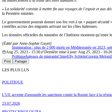
ou indirectement à la traite des êtres humains ».
« La solidarité consiste à mettre fin aux voyages de l’espoir et aux dé
la Première ministre.
Le gouvernement pourrait donner son feu vert à un « paquet sécurité » 
contrôles accrus des migrants arrivant sur les côtes italiennes.
Les données officielles du ministère de l’Intérieur montrent qu’entre l
[Édité par Anne-Sophie Gayet]
Immigration : plus de 2 000 morts en Méditerranée en 2023, s
Aug 25, 2023 - 15:30
Dernière mise à jour: Aug 25, 2023 - 16:2
Politique
bateaux de migrants
Chine
Elly Schlein
Giorgia Meloni
Print
Partager
LES PLUS LUS
POLITIQUE
L'UE accepte d'assouplir les sanctions contre la Russie face à la résis
23.07.2026
PRO
TECHNOLOGIES