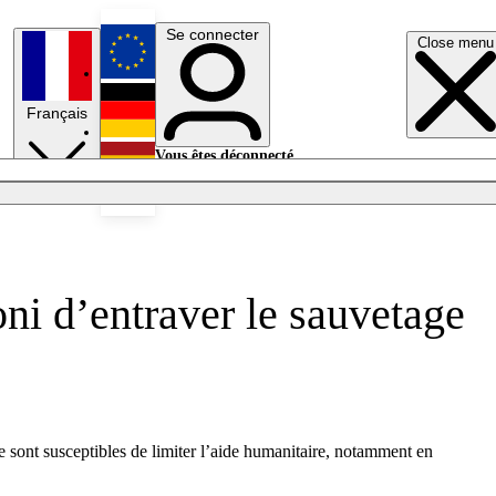
Se connecter
Close menu
English
Français
Deutsch
Vous êtes déconnecté.
Se connecter
Español
Lumières éteintes
oni d’entraver le sauvetage
ce sont susceptibles de limiter l’aide humanitaire, notamment en