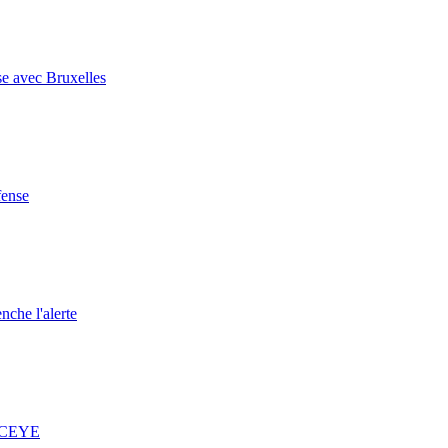
se avec Bruxelles
fense
nche l'alerte
 ICEYE