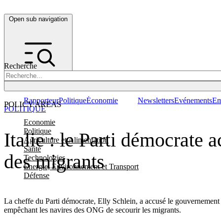
Open sub navigation
Recherche
Rapporteur
Politique
Économie
Newsletters
Evénements
Em
POLICY AREAS
POLITIQUE
Economie
Politique
Italie : le Parti démocrate
Agriculture et Alimentation
Santé
des migrants
Technologies
Energie, Environnement et Transport
Défense
La cheffe du Parti démocrate, Elly Schlein, a accusé le gouvernement de
empêchant les navires des ONG de secourir les migrants.