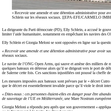
« Recevoir une amende et une détention administrative pour avoi
Schlein sur les réseaux sociaux. [[EPA-EFE/CARMELO IMBE
La dirigeante du Parti démocrate (PD), Elly Schlein, a accusé le gouve
limiter l’aide humanitaire, notamment en empêchant les navires des O
Elly Schlein et Giorgia Meloni se sont opposées en ligne sur la question
« Recevoir une amende et une détention administrative pour avoir sau
réseaux sociaux.
Le navire de l’ONG Open Arms, qui sauve et amène des milliers de migr
quelques bateaux en détresse alors qu’il se dirigeait vers le port de
de Salerne cette fois. Ces sanctions injustifiées ont poussé la cheffe de
Les mesures imposées aux bateaux sont prévues par le « décret Cutro »
que le décret est essentiellement invalide parce qu’il viole le droit int
« Dites-nous : ces personnes étaient-elles en danger pour être abando
de sauvetage de l’UE en Méditerranée, une
Mare Nostrum
européenne
Giorgia Meloni a répondu peu après que son gouvernement
« applique