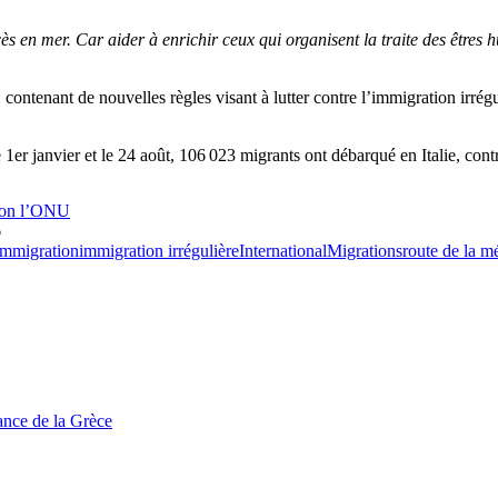
cès en mer. Car aider à enrichir ceux qui organisent la traite des êtres 
contenant de nouvelles règles visant à lutter contre l’immigration irré
e 1er janvier et le 24 août, 106 023 migrants ont débarqué en Italie, con
elon l’ONU
6
Immigration
immigration irrégulière
International
Migrations
route de la m
tance de la Grèce