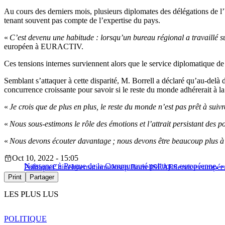
Au cours des derniers mois, plusieurs diplomates des délégations de l’
tenant souvent pas compte de l’expertise du pays.
«
C’est devenu une habitude : lorsqu’un bureau régional a travaillé su
européen à EURACTIV.
Ces tensions internes surviennent alors que le service diplomatique 
Semblant s’attaquer à cette disparité, M. Borrell a déclaré qu’au-delà 
concurrence croissante pour savoir si le reste du monde adhérerait à 
«
Je crois que de plus en plus, le reste du monde n’est pas prêt à suiv
«
Nous sous-estimons le rôle des émotions et l’attrait persistant des pol
«
Nous devons écouter davantage ; nous devons être beaucoup plus à l
Oct 10, 2022 - 15:05
Naissance à Prague de la Communauté politique européenne, «
Politique
Chine
International
Josep Borrell
SEAE
Service europée
Print
Partager
LES PLUS LUS
POLITIQUE