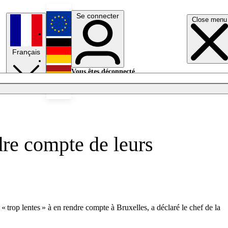
Se connecter
Close menu
English
Français
Deutsch
Vous êtes déconnecté.
Se connecter
Español
Lumières éteintes
dre compte de leurs
 trop lentes » à en rendre compte à Bruxelles, a déclaré le chef de la