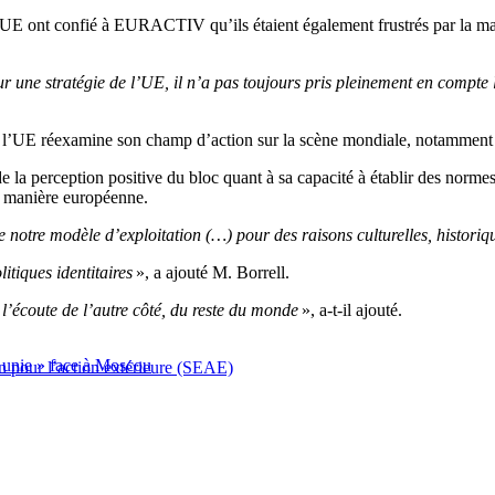
UE ont confié à EURACTIV qu’ils étaient également frustrés par la manièr
r une stratégie de l’UE, il n’a pas toujours pris pleinement en compte
de l’UE réexamine son champ d’action sur la scène mondiale, notamment a
de la perception positive du bloc quant à sa capacité à établir des norme
la manière européenne.
re notre modèle d’exploitation (…) pour des raisons culturelles, histori
itiques identitaires
», a ajouté M. Borrell.
’écoute de l’autre côté, du reste du monde
», a-t-il ajouté.
 unie » face à Moscou
n pour l’action extérieure (SEAE)