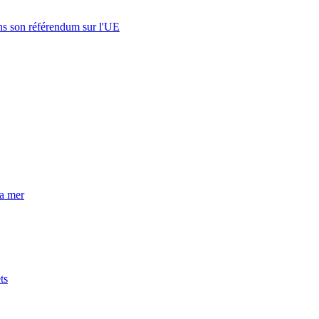
s son référendum sur l'UE
la mer
ts