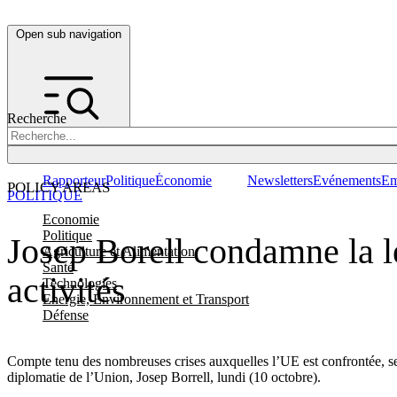
Open sub navigation
Recherche
Rapporteur
Politique
Économie
Newsletters
Evénements
Em
POLICY AREAS
POLITIQUE
Economie
Politique
Josep Borell condamne la l
Agriculture et Alimentation
Santé
activités
Technologies
Energie, Environnement et Transport
Défense
Compte tenu des nombreuses crises auxquelles l’UE est confrontée, ses 
diplomatie de l’Union, Josep Borrell, lundi (10 octobre).