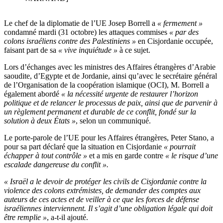
Le chef de la diplomatie de l’UE Josep Borrell a
« fermement »
condamné mardi (31 octobre) les attaques commises
« par des
colons israéliens contre des Palestiniens »
en Cisjordanie occupée,
faisant part de sa
« vive inquiétude »
à ce sujet.
Lors d’échanges avec les ministres des Affaires étrangères d’Arabie
saoudite, d’Egypte et de Jordanie, ainsi qu’avec le secrétaire général
de l’Organisation de la coopération islamique (OCI), M. Borrell a
également abordé
« la nécessité urgente de restaurer l’horizon
politique et de relancer le processus de paix, ainsi que de parvenir à
un règlement permanent et durable de ce conflit, fondé sur la
solution à deux États »
, selon un communiqué.
Le porte-parole de l’UE pour les Affaires étrangères, Peter Stano, a
pour sa part déclaré que la situation en Cisjordanie
« pourrait
échapper à tout contrôle »
et a mis en garde contre
« le risque d’une
escalade dangereuse du conflit ».
« Israël a le devoir de protéger les civils de Cisjordanie contre la
violence des colons extrémistes, de demander des comptes aux
auteurs de ces actes et de veiller à ce que les forces de défense
israéliennes interviennent. Il s’agit d’une obligation légale qui doit
être remplie »
, a-t-il ajouté.