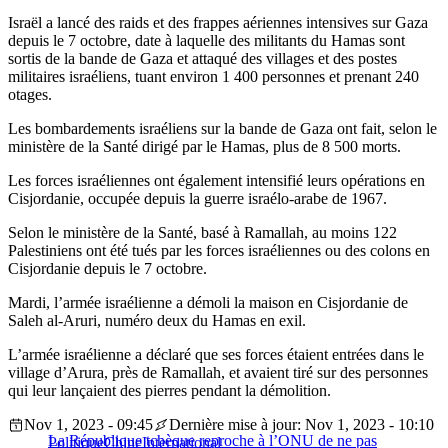
Israël a lancé des raids et des frappes aériennes intensives sur Gaza
depuis le 7 octobre, date à laquelle des militants du Hamas sont
sortis de la bande de Gaza et attaqué des villages et des postes
militaires israéliens, tuant environ 1 400 personnes et prenant 240
otages.
Les bombardements israéliens sur la bande de Gaza ont fait, selon le
ministère de la Santé dirigé par le Hamas, plus de 8 500 morts.
Les forces israéliennes ont également intensifié leurs opérations en
Cisjordanie, occupée depuis la guerre israélo-arabe de 1967.
Selon le ministère de la Santé, basé à Ramallah, au moins 122
Palestiniens ont été tués par les forces israéliennes ou des colons en
Cisjordanie depuis le 7 octobre.
Mardi, l’armée israélienne a démoli la maison en Cisjordanie de
Saleh al-Aruri, numéro deux du Hamas en exil.
L’armée israélienne a déclaré que ses forces étaient entrées dans le
village d’Arura, près de Ramallah, et avaient tiré sur des personnes
qui leur lançaient des pierres pendant la démolition.
Nov 1, 2023 - 09:45
Dernière mise à jour: Nov 1, 2023 - 10:10
La République tchèque reproche à l’ONU de ne pas
Politique
Chine
International