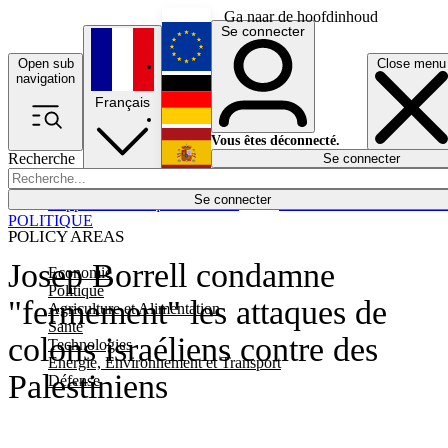
Ga naar de hoofdinhoud
Se connecter
Open sub
Close menu
English
navigation
Français
Deutsch
Vous êtes déconnecté.
Recherche
Se connecter
Español
Lumières éteintes
Se connecter
Rapporteur
Politique
Économie
Newsletters
Evénements
Em
POLITIQUE
POLICY AREAS
Josep Borrell condamne
Economie
Politique
"fermement" les attaques de
Agriculture et Alimentation
Santé
colons israéliens contre des
Technologies
Energie, Environnement et Transport
Palestiniens
Défense