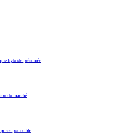
taque hybride présumée
ation du marché
prises pour cible