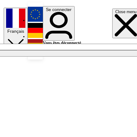
Se connecter
Close menu
English
Français
Deutsch
Vous êtes déconnecté.
Se connecter
Español
Lumières éteintes