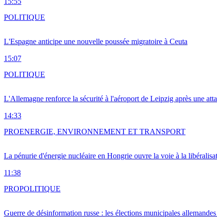
15:55
POLITIQUE
L'Espagne anticipe une nouvelle poussée migratoire à Ceuta
15:07
POLITIQUE
L'Allemagne renforce la sécurité à l'aéroport de Leipzig après une at
14:33
PRO
ENERGIE, ENVIRONNEMENT ET TRANSPORT
La pénurie d'énergie nucléaire en Hongrie ouvre la voie à la libéralis
11:38
PRO
POLITIQUE
Guerre de désinformation russe : les élections municipales allemandes 