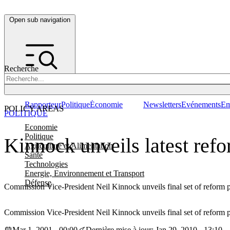
Open sub navigation
Recherche
Rapporteur
Politique
Économie
Newsletters
Evénements
Em
POLICY AREAS
POLITIQUE
Economie
Politique
Kinnock unveils latest ref
Agriculture et Alimentation
Santé
Technologies
Energie, Environnement et Transport
Défense
Commission Vice-President Neil Kinnock unveils final set of reform p
Commission Vice-President Neil Kinnock unveils final set of reform p
Mar 1, 2001 - 00:00
Dernière mise à jour: Jan 29, 2010 - 13:10