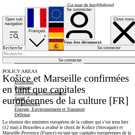
Ga naar de hoofdinhoud
Se connecter
Open sub
Close menu
English
navigation
Français
Deutsch
Vous êtes déconnecté.
Recherche
Se connecter
Español
Lumières éteintes
Se connecter
Rapporteur
Politique
Économie
Newsletters
Evénements
Em
POLICY AREAS
Košice et Marseille confirmées
Economie
en tant que capitales
Politique
Agriculture et Alimentation
européennes de la culture [FR]
Santé
Technologies
Energie, Environnement et Transport
Défense
La réunion des ministres européens de la culture qui s’est tenu hier
(12 mai) à Bruxelles a avalisé le choix de Košice (Slovaquie) et
Marseille-Provence (France) en tant que capitales européennes de la