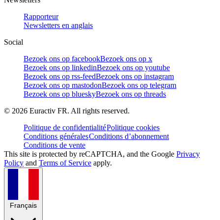
Rapporteur
Newsletters en anglais
Social
Bezoek ons op facebook
Bezoek ons op x
Bezoek ons op linkedin
Bezoek ons op youtube
Bezoek ons op rss-feed
Bezoek ons op instagram
Bezoek ons op mastodon
Bezoek ons op telegram
Bezoek ons op bluesky
Bezoek ons op threads
©
2026
Euractiv FR. All rights reserved.
Politique de confidentialité
Politique cookies
Conditions générales
Conditions d’abonnement
Conditions de vente
This site is protected by reCAPTCHA, and the Google
Privacy
Policy
and
Terms of Service
apply.
Français