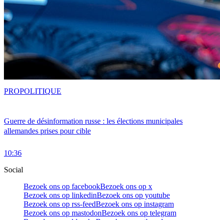
PRO
POLITIQUE
Guerre de désinformation russe : les élections municipales
allemandes prises pour cible
10:36
Social
Bezoek ons op facebook
Bezoek ons op x
Bezoek ons op linkedin
Bezoek ons op youtube
Bezoek ons op rss-feed
Bezoek ons op instagram
Bezoek ons op mastodon
Bezoek ons op telegram