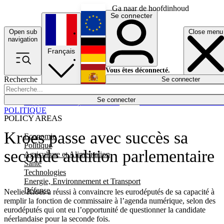
Ga naar de hoofdinhoud
Se connecter
Open sub
Close menu
English
navigation
Français
Deutsch
Vous êtes déconnecté.
Recherche
Se connecter
Español
Lumières éteintes
Se connecter
Rapporteur
Politique
Économie
Newsletters
Evénements
Em
POLITIQUE
POLICY AREAS
Kroes passe avec succès sa
Economie
Politique
seconde audition parlementaire
Agriculture et Alimentation
Santé
Technologies
Energie, Environnement et Transport
Défense
Neelie Kroes a réussi à convaincre les eurodéputés de sa capacité à
remplir la fonction de commissaire à l’agenda numérique, selon des
eurodéputés qui ont eu l’opportunité de questionner la candidate
néerlandaise pour la seconde fois.