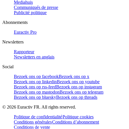
Mediahuis
Communiqués de presse
Publicité politique
Abonnements
Euractiv Pro
Newsletters
Rapporteur
Newsletters en anglais
Social
Bezoek ons op facebook
Bezoek ons op x
Bezoek ons op linkedin
Bezoek ons op youtube
Bezoek ons op rss-feed
Bezoek ons op instagram
Bezoek ons op mastodon
Bezoek ons op telegram
Bezoek ons op bluesky
Bezoek ons op threads
©
2026
Euractiv FR. All rights reserved.
Politique de confidentialité
Politique cookies
Conditions générales
Conditions d’abonnement
Conditions de vente