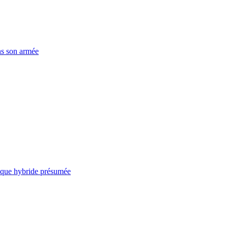
ns son armée
taque hybride présumée