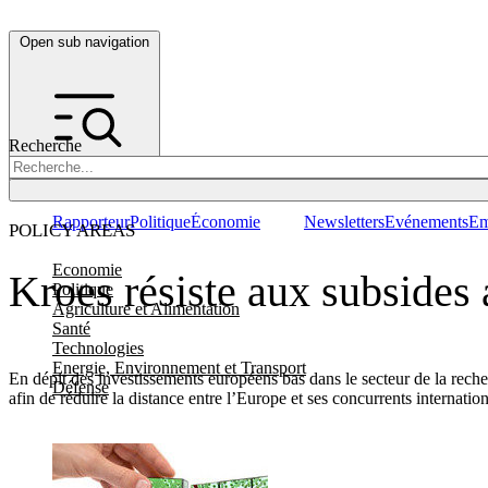
Open sub navigation
Recherche
Rapporteur
Politique
Économie
Newsletters
Evénements
Em
POLICY AREAS
Economie
Kroes résiste aux subsides
Politique
Agriculture et Alimentation
Santé
Technologies
Energie, Environnement et Transport
En dépit des investissements européens bas dans le secteur de la rech
Défense
afin de réduire la distance entre l’Europe et ses concurrents internatio