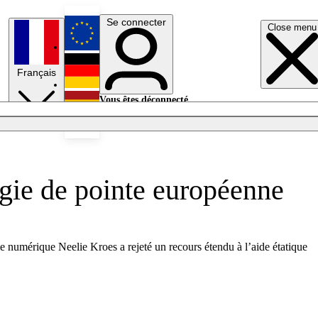
Se connecter
Close menu
English
Français
Deutsch
Vous êtes déconnecté.
Se connecter
Español
Lumières éteintes
ogie de pointe européenne
e numérique Neelie Kroes a rejeté un recours étendu à l’aide étatique