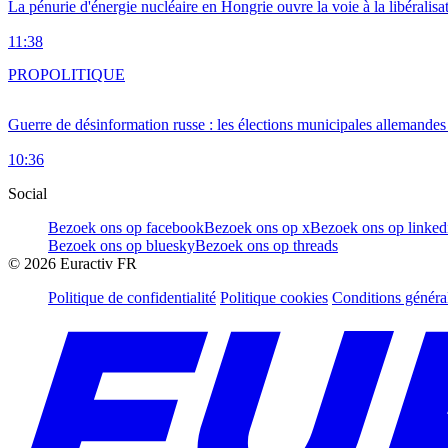
La pénurie d'énergie nucléaire en Hongrie ouvre la voie à la libéralis
11:38
PRO
POLITIQUE
Guerre de désinformation russe : les élections municipales allemandes 
10:36
Social
Bezoek ons op facebook
Bezoek ons op x
Bezoek ons op linked
Bezoek ons op bluesky
Bezoek ons op threads
©
2026
Euractiv FR
Politique de confidentialité
Politique cookies
Conditions généra