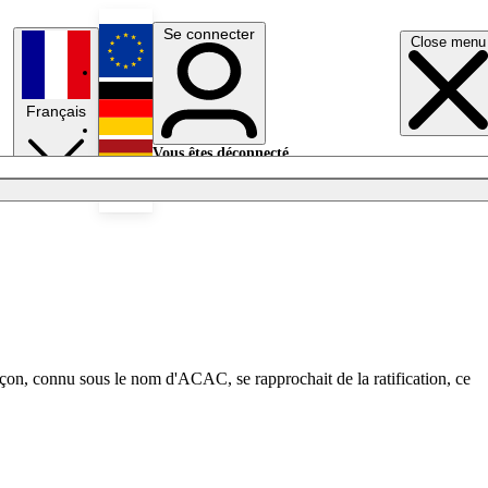
Se connecter
Close menu
English
Français
Deutsch
Vous êtes déconnecté.
Se connecter
Español
Lumières éteintes
çon, connu sous le nom d'ACAC, se rapprochait de la ratification, ce