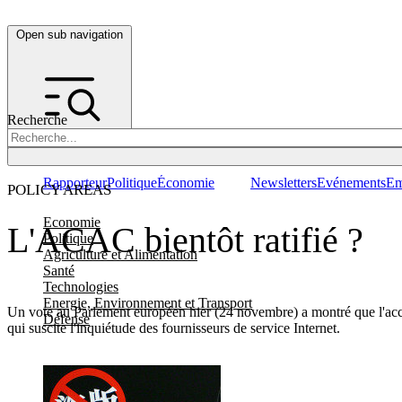
Open sub navigation
Recherche
Rapporteur
Politique
Économie
Newsletters
Evénements
Em
POLICY AREAS
Economie
L'ACAC bientôt ratifié ?
Politique
Agriculture et Alimentation
Santé
Technologies
Energie, Environnement et Transport
Un vote au Parlement européen hier (24 novembre) a montré que l'acco
Défense
qui suscite l'inquiétude des fournisseurs de service Internet.