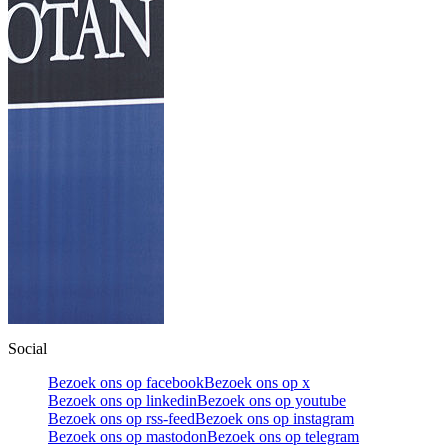
Social
Bezoek ons op facebook
Bezoek ons op x
Bezoek ons op linkedin
Bezoek ons op youtube
Bezoek ons op rss-feed
Bezoek ons op instagram
Bezoek ons op mastodon
Bezoek ons op telegram