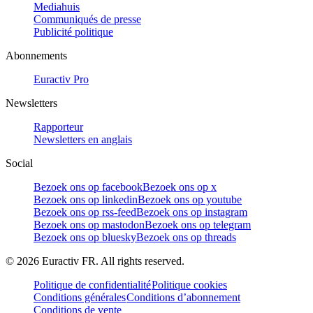
Mediahuis
Communiqués de presse
Publicité politique
Abonnements
Euractiv Pro
Newsletters
Rapporteur
Newsletters en anglais
Social
Bezoek ons op facebook
Bezoek ons op x
Bezoek ons op linkedin
Bezoek ons op youtube
Bezoek ons op rss-feed
Bezoek ons op instagram
Bezoek ons op mastodon
Bezoek ons op telegram
Bezoek ons op bluesky
Bezoek ons op threads
©
2026
Euractiv FR. All rights reserved.
Politique de confidentialité
Politique cookies
Conditions générales
Conditions d’abonnement
Conditions de vente