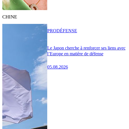
CHINE
PRO
DÉFENSE
Le Japon cherche à renforcer ses liens avec
l’Europe en matière de défense
05.08.2026