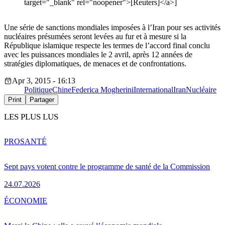
target="_blank" rel="noopener">[Reuters]</a>]
Une série de sanctions mondiales imposées à l’Iran pour ses activités
nucléaires présumées seront levées au fur et à mesure si la
République islamique respecte les termes de l’accord final conclu
avec les puissances mondiales le 2 avril, après 12 années de
stratégies diplomatiques, de menaces et de confrontations.
Apr 3, 2015 - 16:13
Politique
Chine
Federica Mogherini
International
Iran
Nucléaire
Print
Partager
LES PLUS LUS
PRO
SANTÉ
Sept pays votent contre le programme de santé de la Commission
24.07.2026
ÉCONOMIE