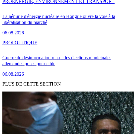
PRO
ENERGIE, ENVIRONNEMENT ET TRANSPORT
La pénurie d'énergie nucléaire en Hongrie ouvre la voie à la
libéralisation du marché
06.08.2026
PRO
POLITIQUE
Guerre de désinformation russe : les élections municipales
allemandes prises pour cible
06.08.2026
PLUS DE CETTE SECTION