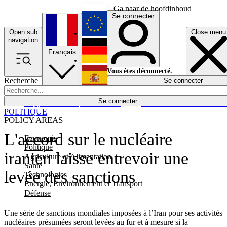
Ga naar de hoofdinhoud
Se connecter
Open sub
Close menu
English
navigation
Français
Deutsch
Vous êtes déconnecté.
Recherche
Se connecter
Español
Lumières éteintes
Se connecter
Rapporteur
Politique
Économie
Newsletters
Evénements
Em
POLITIQUE
POLICY AREAS
L'accord sur le nucléaire
Economie
Politique
iranien laisse entrevoir une
Agriculture et Alimentation
Santé
levée des sanctions
Technologies
Energie, Environnement et Transport
Défense
Une série de sanctions mondiales imposées à l’Iran pour ses activités
nucléaires présumées seront levées au fur et à mesure si la