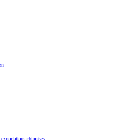
on
s exportations chinoises