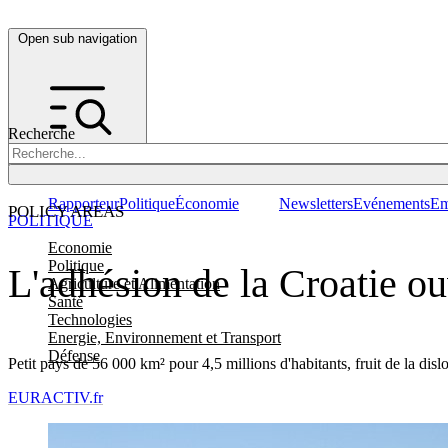
Open sub navigation
Recherche
Rapporteur
Politique
Économie
Newsletters
Evénements
Em
POLICY AREAS
POLITIQUE
Economie
Politique
L'adhésion de la Croatie o
Agriculture et Alimentation
Santé
Technologies
Energie, Environnement et Transport
Défense
Petit pays de 56 000 km² pour 4,5 millions d'habitants, fruit de la disl
EURACTIV.fr