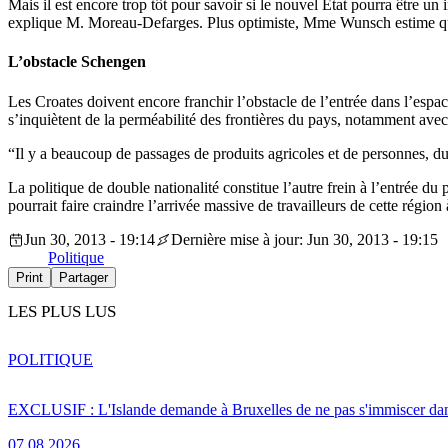
Mais il est encore trop tôt pour savoir si le nouvel Etat pourra être un
explique M. Moreau-Defarges. Plus optimiste, Mme Wunsch estime que “
L’obstacle Schengen
Les Croates doivent encore franchir l’obstacle de l’entrée dans l’espac
s’inquiètent de la perméabilité des frontières du pays, notamment av
“Il y a beaucoup de passages de produits agricoles et de personnes, 
La politique de double nationalité constitue l’autre frein à l’entrée d
pourrait faire craindre l’arrivée massive de travailleurs de cette régio
Jun 30, 2013 - 19:14
Dernière mise à jour: Jun 30, 2013 - 19:15
Politique
Print
Partager
LES PLUS LUS
POLITIQUE
EXCLUSIF : L'Islande demande à Bruxelles de ne pas s'immiscer dan
07.08.2026