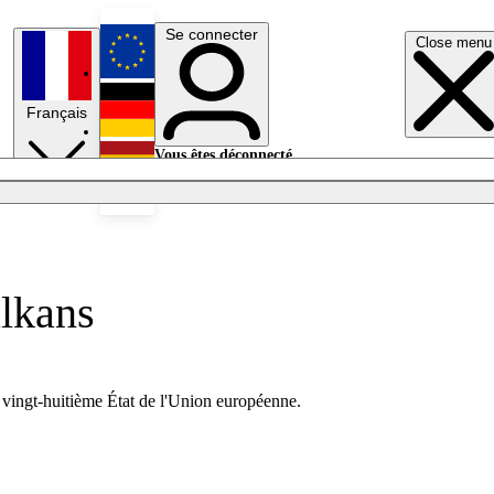
Se connecter
Close menu
English
Français
Deutsch
Vous êtes déconnecté.
Se connecter
Español
Lumières éteintes
alkans
 le vingt-huitième État de l'Union européenne.