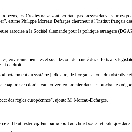
européens, les Croates ne se sont pourtant pas pressés dans les urnes 
cer”, estime Philippe Moreau-Defarges chercheur à l’Institut français des 
use associée à la Société allemande pour la politique etrangere (DGAP). 
es, environnementales et sociales ont demandé des efforts aux législateu
tat de droit.
notamment du système judiciaire, de l’organisation administrative et d
 chapitre sera dorénavant ouvert en premier dans les prochaines négocia
espect des règles européennes”, ajoute M. Moreau-Defarges.
e s’il faut rester vigilant par rapport au climat social et politique dan