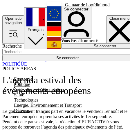
Ga naar de hoofdinhoud
Se connecter
Open sub
Close menu
English
navigation
Français
Deutsch
Vous êtes déconnecté.
Recherche
Se connecter
Español
Lumières éteintes
Se connecter
Rapporteur
Politique
Économie
Newsletters
Evénements
Em
POLITIQUE
POLICY AREAS
L'agenda estival des
Economie
Politique
événements européens
Agriculture et Alimentation
Santé
Technologies
Energie, Environnement et Transport
Défense
Le gouvernement français part en vacances le vendredi 1er août et le
Parlement européen reprendra ses activités le 1er septembre.
Pendant cette pause estivale, la rédaction d’EURACTIV.fr vous
propose de retrouver l’agenda des principaux évènements de l’été.