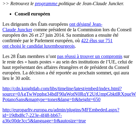
>> Retrouvez le
programme
politique de Jean-Claude Juncker.
Conseil européen
Les dirigeants des États européens
ont désigné Jean-
Claude Juncker
comme président de la Commission lors du Conseil
européen des 26 et 27 juin 2014. Sa nomination a ensuite été
confirmée par le Parlement européen, où
422 élus sur 751
ont choisi le candidat luxembourgeois
.
Les 28 États membres n’ont
pas réussi à trouver un compromis
sur
le reste des « hauts postes » au sein des institutions de l’UE, celui de
haut représentant des affaires étrangères et de président du Conseil
européen. La décision a été reportée au prochain sommet, qui aura
lieu le 30 août.
http://cdn.knightlab.com/libs/timeline/latest/embed/index.html?
source=0AgTwWpphg34bdF90aWotN0RqY2UtUmpGbktlRXpueWc
PotanoSans&maptype=toner&lang=fr&height=650
http://europarltv.europa.eu/admin/plugins/MFEmbeded.aspx?
id=19dbd8c7-223e-4f48-bb67-
a36c00de3cc5&language=fr&autosize=true