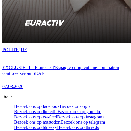
POLITIQUE
EXCLUSIF : La France et l'Espagne critiquent une nomination
controversée au SEAE
07.08.2026
Social
Bezoek ons op facebook
Bezoek ons op x
Bezoek ons op linkedin
Bezoek ons op youtube
Bezoek ons op rss-feed
Bezoek ons op instagram
Bezoek ons op mastodon
Bezoek ons op telegram
Bezoek ons op bluesky
Bezoek ons op threads