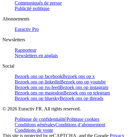
Communiqués de presse
Publicité politique
Abonnements
Euractiv Pro
Newsletters
Rapporteur
Newsletters en anglais
Social
Bezoek ons op facebook
Bezoek ons op x
Bezoek ons op linkedin
Bezoek ons op youtube
Bezoek ons op rss-feed
Bezoek ons op instagram
Bezoek ons op mastodon
Bezoek ons op telegram
Bezoek ons op bluesky
Bezoek ons op threads
©
2026
Euractiv FR. All rights reserved.
Politique de confidentialité
Politique cookies
Conditions générales
Conditions d’abonnement
Conditions de vente
This site is protected by reCAPTCHA, and the Google
Privacy