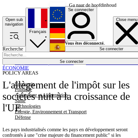
Ga naar de hoofdinhoud
Se connecter
Open sub
Close menu
English
navigation
Français
Deutsch
Vous êtes déconnecté.
Recherche
Se connecter
Español
Lumières éteintes
Se connecter
Rapporteur
Politique
Économie
Newsletters
Evénements
Em
ÉCONOMIE
POLICY AREAS
L'allègement de l'impôt sur les
Economie
Politique
sociétés nuit à la croissance de
Agriculture et Alimentation
Santé
l'UE
Technologies
Energie, Environnement et Transport
Défense
Les pays industrialisés comme les pays en développement seront
confrontés à une "crise majeure du financement public" si les