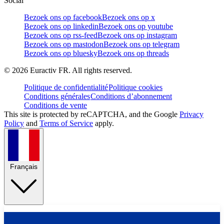
Social
Bezoek ons op facebook
Bezoek ons op x
Bezoek ons op linkedin
Bezoek ons op youtube
Bezoek ons op rss-feed
Bezoek ons op instagram
Bezoek ons op mastodon
Bezoek ons op telegram
Bezoek ons op bluesky
Bezoek ons op threads
©
2026
Euractiv FR. All rights reserved.
Politique de confidentialité
Politique cookies
Conditions générales
Conditions d’abonnement
Conditions de vente
This site is protected by reCAPTCHA, and the Google
Privacy
Policy
and
Terms of Service
apply.
Français