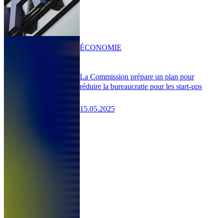
ÉCONOMIE
La Commission prépare un plan pour
réduire la bureaucratie pour les start-ups
15.05.2025