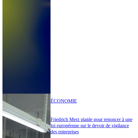
ÉCONOMIE
Friedrich Merz plaide pour renoncer à une
loi européenne sur le devoir de vigilance
des entreprises