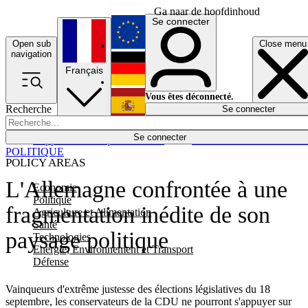
Ga naar de hoofdinhoud
Se connecter
Open sub
Close menu
English
navigation
Français
Deutsch
Vous êtes déconnecté.
Recherche
Se connecter
Español
Lumières éteintes
Se connecter
Rapporteur
Politique
Économie
Newsletters
Evénements
Em
POLITIQUE
POLICY AREAS
L'Allemagne confrontée à une
Economie
Politique
fragmentation inédite de son
Agriculture et Alimentation
Santé
paysage politique
Technologies
Energie, Environnement et Transport
Défense
Vainqueurs d'extrême justesse des élections législatives du 18
septembre, les conservateurs de la CDU ne pourront s'appuyer sur