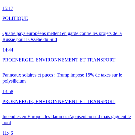
15:17
POLITIQUE
Quatre pays européens mettent en garde contre les projets de la
Russie pour l'Ossétie du Sud
14:44
PRO
ENERGIE, ENVIRONNEMENT ET TRANSPORT
Panneaux solaires et puces : Trump impose 15% de taxes sur le
polysilicium
13:58
PRO
ENERGIE, ENVIRONNEMENT ET TRANSPORT
Incendies en Europe : les flammes s'apaisent au sud mais gagnent le
nord
11:46