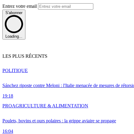
Entrez votre email
S'abonner
Loading...
LES PLUS RÉCENTS
POLITIQUE
Sánchez riposte contre Meloni : l'Italie menacée de mesures de rétorsi
19:18
PRO
AGRICULTURE & ALIMENTATION
Poulets, bovins et ours polaires : la grippe aviaire se propage
16:04