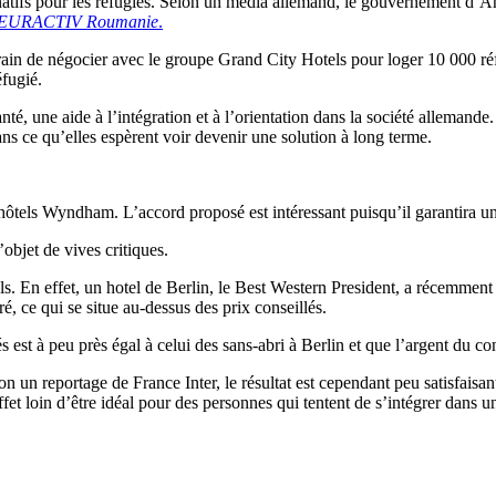
atifs pour les réfugiés. Selon un média allemand, le gouvernement d’An
EURACTIV Roumanie
.
train de négocier avec le groupe Grand City Hotels pour loger 10 000 réf
éfugié.
nté, une aide à l’intégration et à l’orientation dans la société allemande.
ns ce qu’elles espèrent voir devenir une solution à long terme.
 hôtels Wyndham. L’accord proposé est intéressant puisqu’il garantira u
’objet de vives critiques.
ls. En effet, un hotel de Berlin, le Best Western President, a récemment 
é, ce qui se situe au-dessus des prix conseillés.
s est à peu près égal à celui des sans-abri à Berlin et que l’argent du c
un reportage de France Inter, le résultat est cependant peu satisfaisant 
ffet loin d’être idéal pour des personnes qui tentent de s’intégrer dan