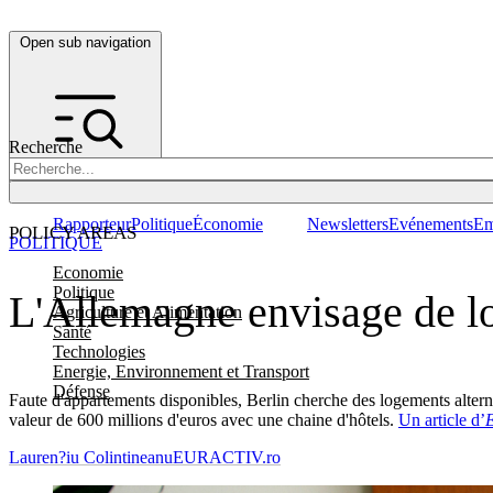
Open sub navigation
Recherche
Rapporteur
Politique
Économie
Newsletters
Evénements
Em
POLICY AREAS
POLITIQUE
Economie
Politique
L'Allemagne envisage de log
Agriculture et Alimentation
Santé
Technologies
Energie, Environnement et Transport
Défense
Faute d'appartements disponibles, Berlin cherche des logements altern
valeur de 600 millions d'euros avec une chaine d'hôtels.
Un article d’
Lauren?iu Colintineanu
EURACTIV.ro