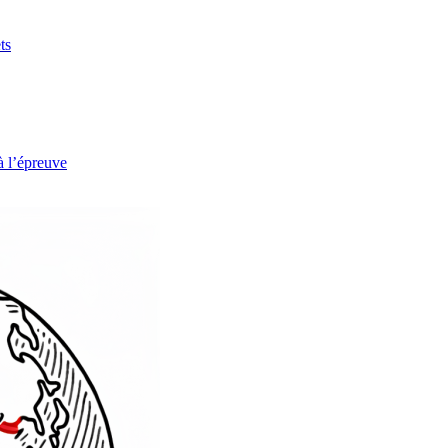
ts
à l’épreuve