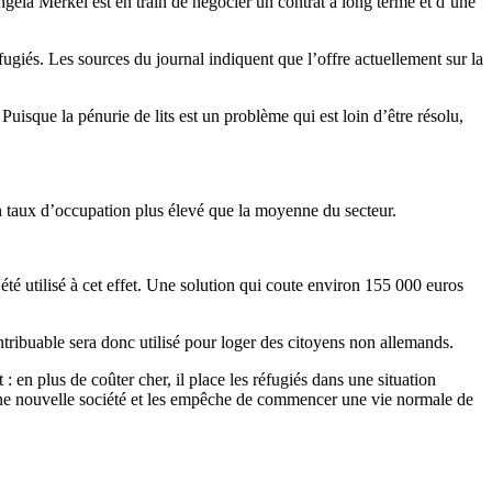
gela Merkel est en train de négocier un contrat à long terme et d’une
ugiés. Les sources du journal indiquent que l’offre actuellement sur la
 Puisque la pénurie de lits est un problème qui est loin d’être résolu,
n taux d’occupation plus élevé que la moyenne du secteur.
été utilisé à cet effet. Une solution qui coute environ 155 000 euros
ontribuable sera donc utilisé pour loger des citoyens non allemands.
: en plus de coûter cher, il place les réfugiés dans une situation
s une nouvelle société et les empêche de commencer une vie normale de