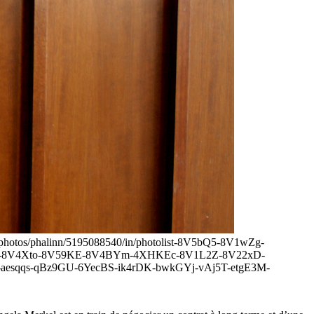
.com/photos/phalinn/5195088540/in/photolist-8V5bQ5-8V1wZg-
-8V4Xto-8V59KE-8V4BYm-4XHKEc-8V1L2Z-8V22xD-
sqqs-qBz9GU-6YecBS-ik4rDK-bwkGYj-vAj5T-etgE3M-