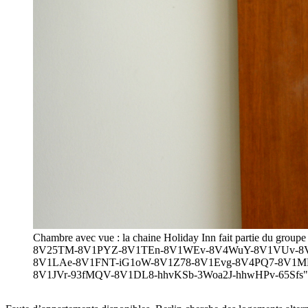
Chambre avec vue : la chaine Holiday Inn fait partie du group
8V25TM-8V1PYZ-8V1TEn-8V1WEv-8V4WuY-8V1VUv-8V2
8V1LAe-8V1FNT-iG1oW-8V1Z78-8V1Evg-8V4PQ7-8V1MEi
8V1JVr-93fMQV-8V1DL8-hhvKSb-3Woa2J-hhwHPv-65Sfs" targe