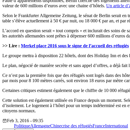
Faute d’appartements disponibles, Berlin cherche des logements altern
valeur de 600 millions d’euros avec une chaine d’hôtels.
Un article d’
Selon le Frankfurter Allgemeine Zeitung, le sénat de Berlin serait en 
table s’élève actuellement à 50 € par nuit, ou 18 000 € par an, et par r
L’accord en question serait « tout compris » et inclurait des soins de sa
les autorités allemandes sont prêtes à dépenser 600 millions d’euros da
>> Lire :
Merkel place 2016 sous le signe de l’accueil des réfugiés
Le groupe mettra à disposition 22 hôtels, dont des Holiday Inn et des
Le plan, négocié de manière secrète et sans appel d’offres, a déjà fait l
Ce n’est pas la première fois que des réfugiés sont logés dans des hôte
par mois pour 8 100 mètres carrés, soit environ 18 euros par mètre carr
Certaines critiques estiment également que le chiffre de 10 000 réfugié
Cette solution est également utilisée en France depuis un moment. Selon 
d’isolement. Le logement à l’hôtel pour un temps indéterminé est en e
citoyens normaux.
Feb 3, 2016 - 09:35
Politique
Allemagne
Chine
crise des réfugiés
France
International