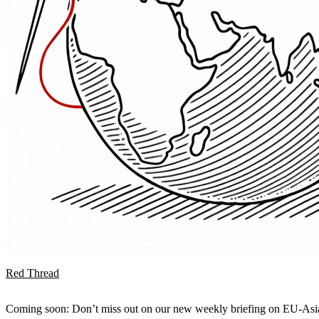
Red Thread
Coming soon: Don’t miss out on our new weekly briefing on EU-Asia 