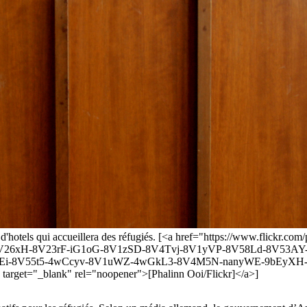
e d'hotels qui accueillera des réfugiés. [<a href="https://www.flickr
6xH-8V23rF-iG1oG-8V1zSD-8V4Tvj-8V1yVP-8V58Ld-8V53AY
-8V55t5-4wCcyv-8V1uWZ-4wGkL3-8V4M5N-nanyWE-9bEyXH-ae
t="_blank" rel="noopener">[Phalinn Ooi/Flickr]</a>]