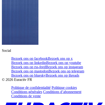
Social
Bezoek ons op facebook
Bezoek ons op x
Bezoek ons op linkedin
Bezoek ons op youtube
Bezoek ons op rss-feed
Bezoek ons op instagram
Bezoek ons op mastodon
Bezoek ons op telegram
Bezoek ons op bluesky
Bezoek ons op threads
©
2026
Euractiv FR
Politique de confidentialité
Politique cookies
Conditions générales
Conditions d’abonnement
Conditions de vente