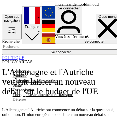
Ga naar de hoofdinhoud
Se connecter
Open sub
Close menu
English
navigation
Français
Deutsch
Vous êtes déconnecté.
Recherche
Se connecter
Español
Lumières éteintes
Se connecter
Rapporteur
Politique
Économie
Newsletters
Evénements
Em
POLITIQUE
POLICY AREAS
L'Allemagne et l'Autriche
Economie
Politique
veulent lancer un nouveau
Agriculture et Alimentation
Santé
débat sur le budget de l'UE
Technologies
Energie, Environnement et Transport
Défense
L'Allemagne et l'Autriche ont commencé un débat sur la question si,
oui ou non, l'Union européenne doit lancer un nouveau débat sur