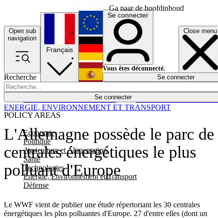
Ga naar de hoofdinhoud
Se connecter
Open sub
Close menu
English
navigation
Français
Deutsch
Vous êtes déconnecté.
Recherche
Se connecter
Español
Lumières éteintes
Se connecter
Rapporteur
Politique
Économie
Newsletters
Evénements
Em
ENERGIE, ENVIRONNEMENT ET TRANSPORT
POLICY AREAS
L'Allemagne possède le parc de
Economie
Politique
centrales énergétiques le plus
Agriculture et Alimentation
Santé
polluant d'Europe
Technologies
Energie, Environnement et Transport
Défense
Le WWF vient de publier une étude répertoriant les 30 centrales
énergétiques les plus polluantes d'Europe. 27 d'entre elles (dont un