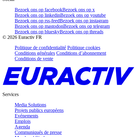
Bezoek ons op facebook
Bezoek ons op x
Bezoek ons op linkedin
Bezoek ons op youtube
Bezoek ons op rss-feed
Bezoek ons op instagram
Bezoek ons op mastodon
Bezoek ons op telegram
Bezoek ons op bluesky
Bezoek ons op threads
©
2026
Euractiv FR
Politique de confidentialité
Politique cookies
Conditions générales
Conditions d’abonnement
Conditions de vente
Services
Media Solutions
Projets publics européens
Evénements
Emplois
Agenda
Communiqués de presse