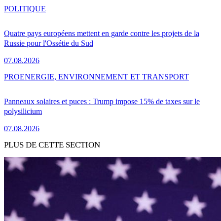
POLITIQUE
Quatre pays européens mettent en garde contre les projets de la
Russie pour l'Ossétie du Sud
07.08.2026
PRO
ENERGIE, ENVIRONNEMENT ET TRANSPORT
Panneaux solaires et puces : Trump impose 15% de taxes sur le
polysilicium
07.08.2026
PLUS DE CETTE SECTION