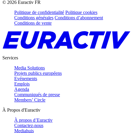
©
2026
Euractiv FR
Politique de confidentialité
Politique cookies
Conditions générales
Conditions d’abonnement
Conditions de vente
Services
Media Solutions
Projets publics européens
Evénements
Emplois
Agenda
Communiqués de presse
Members’ Circle
À Propos d'Euractiv
À propos d’Euractiv
Contactez-nous
Mediahuis