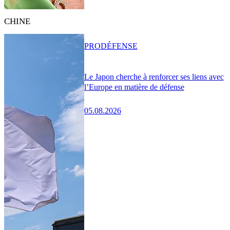
CHINE
PRO
DÉFENSE
Le Japon cherche à renforcer ses liens avec
l’Europe en matière de défense
05.08.2026