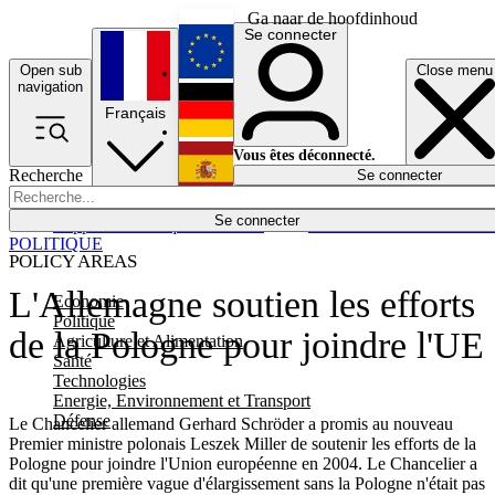
Ga naar de hoofdinhoud
Se connecter
Open sub
Close menu
English
navigation
Français
Deutsch
Vous êtes déconnecté.
Recherche
Se connecter
Español
Lumières éteintes
Se connecter
Rapporteur
Politique
Économie
Newsletters
Evénements
Em
POLITIQUE
POLICY AREAS
L'Allemagne soutien les efforts
Economie
Politique
de la Pologne pour joindre l'UE
Agriculture et Alimentation
Santé
Technologies
Energie, Environnement et Transport
Défense
Le Chancelier allemand Gerhard Schröder a promis au nouveau
Premier ministre polonais Leszek Miller de soutenir les efforts de la
Pologne pour joindre l'Union européenne en 2004. Le Chancelier a
dit qu'une première vague d'élargissement sans la Pologne n'était pas