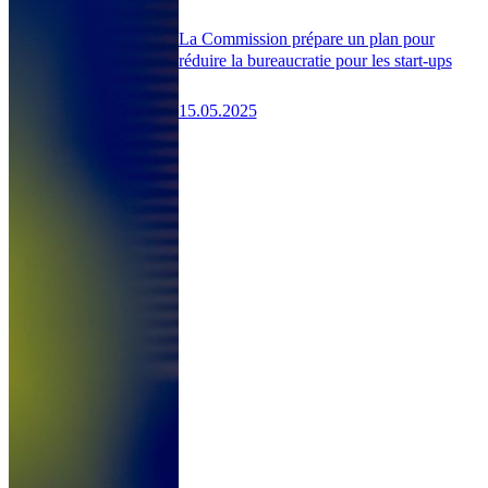
La Commission prépare un plan pour
réduire la bureaucratie pour les start-ups
15.05.2025