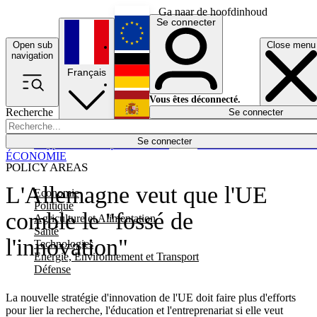
Ga naar de hoofdinhoud
Se connecter
Open sub
Close menu
English
navigation
Français
Deutsch
Vous êtes déconnecté.
Recherche
Se connecter
Español
Lumières éteintes
Se connecter
Rapporteur
Politique
Économie
Newsletters
Evénements
Em
ÉCONOMIE
POLICY AREAS
L'Allemagne veut que l'UE
Economie
Politique
comble le "fossé de
Agriculture et Alimentation
Santé
l'innovation"
Technologies
Energie, Environnement et Transport
Défense
La nouvelle stratégie d'innovation de l'UE doit faire plus d'efforts
pour lier la recherche, l'éducation et l'entreprenariat si elle veut