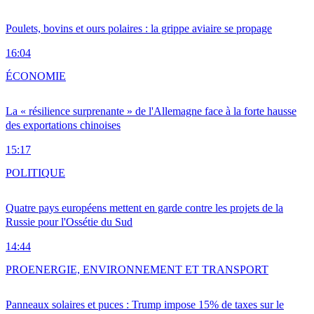
Poulets, bovins et ours polaires : la grippe aviaire se propage
16:04
ÉCONOMIE
La « résilience surprenante » de l'Allemagne face à la forte hausse
des exportations chinoises
15:17
POLITIQUE
Quatre pays européens mettent en garde contre les projets de la
Russie pour l'Ossétie du Sud
14:44
PRO
ENERGIE, ENVIRONNEMENT ET TRANSPORT
Panneaux solaires et puces : Trump impose 15% de taxes sur le