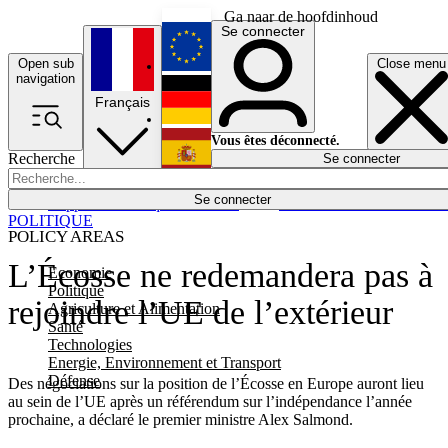
Ga naar de hoofdinhoud
Se connecter
Open sub
Close menu
English
navigation
Français
Deutsch
Vous êtes déconnecté.
Recherche
Se connecter
Español
Lumières éteintes
Se connecter
Rapporteur
Politique
Économie
Newsletters
Evénements
Em
POLITIQUE
POLICY AREAS
L’Écosse ne redemandera pas à
Economie
Politique
rejoindre l’UE de l’extérieur
Agriculture et Alimentation
Santé
Technologies
Energie, Environnement et Transport
Défense
Des négociations sur la position de l’Écosse en Europe auront lieu
au sein de l’UE après un référendum sur l’indépendance l’année
prochaine, a déclaré le premier ministre Alex Salmond.