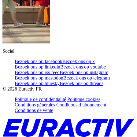
Social
Bezoek ons op facebook
Bezoek ons op x
Bezoek ons op linkedin
Bezoek ons op youtube
Bezoek ons op rss-feed
Bezoek ons op instagram
Bezoek ons op mastodon
Bezoek ons op telegram
Bezoek ons op bluesky
Bezoek ons op threads
©
2026
Euractiv FR
Politique de confidentialité
Politique cookies
Conditions générales
Conditions d’abonnement
Conditions de vente