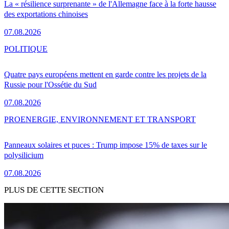
La « résilience surprenante » de l'Allemagne face à la forte hausse
des exportations chinoises
07.08.2026
POLITIQUE
Quatre pays européens mettent en garde contre les projets de la
Russie pour l'Ossétie du Sud
07.08.2026
PRO
ENERGIE, ENVIRONNEMENT ET TRANSPORT
Panneaux solaires et puces : Trump impose 15% de taxes sur le
polysilicium
07.08.2026
PLUS DE CETTE SECTION