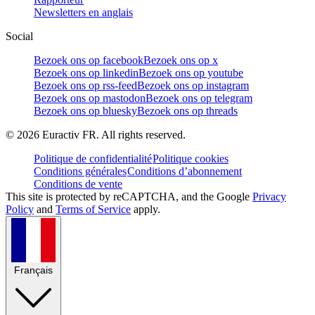
Newsletters en anglais
Social
Bezoek ons op facebook
Bezoek ons op x
Bezoek ons op linkedin
Bezoek ons op youtube
Bezoek ons op rss-feed
Bezoek ons op instagram
Bezoek ons op mastodon
Bezoek ons op telegram
Bezoek ons op bluesky
Bezoek ons op threads
©
2026
Euractiv FR. All rights reserved.
Politique de confidentialité
Politique cookies
Conditions générales
Conditions d’abonnement
Conditions de vente
This site is protected by reCAPTCHA, and the Google
Privacy
Policy
and
Terms of Service
apply.
Français