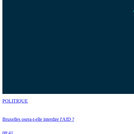
POLITIQUE
Bruxelles osera-t-elle interdire l'AfD ?
08:41