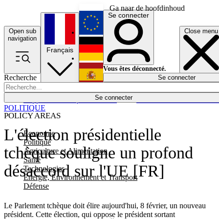
Ga naar de hoofdinhoud
Se connecter
Open sub
Close menu
English
navigation
Français
Deutsch
Vous êtes déconnecté.
Recherche
Se connecter
Español
Lumières éteintes
Se connecter
Rapporteur
Politique
Économie
Newsletters
Evénements
Em
POLITIQUE
POLICY AREAS
L'élection présidentielle
Economie
Politique
tchèque souligne un profond
Agriculture et Alimentation
Santé
désaccord sur l'UE [FR]
Technologies
Energie, Environnement et Transport
Défense
Le Parlement tchèque doit élire aujourd'hui, 8 février, un nouveau
président. Cette élection, qui oppose le président sortant