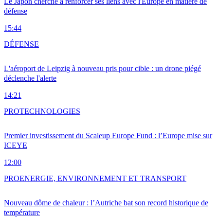
Le Japon cherche à renforcer ses liens avec l'Europe en matière de
défense
15:44
DÉFENSE
L'aéroport de Leipzig à nouveau pris pour cible : un drone piégé
déclenche l'alerte
14:21
PRO
TECHNOLOGIES
Premier investissement du Scaleup Europe Fund : l’Europe mise sur
ICEYE
12:00
PRO
ENERGIE, ENVIRONNEMENT ET TRANSPORT
Nouveau dôme de chaleur : l’Autriche bat son record historique de
température