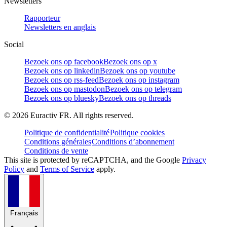
Newsletters
Rapporteur
Newsletters en anglais
Social
Bezoek ons op facebook
Bezoek ons op x
Bezoek ons op linkedin
Bezoek ons op youtube
Bezoek ons op rss-feed
Bezoek ons op instagram
Bezoek ons op mastodon
Bezoek ons op telegram
Bezoek ons op bluesky
Bezoek ons op threads
©
2026
Euractiv FR. All rights reserved.
Politique de confidentialité
Politique cookies
Conditions générales
Conditions d’abonnement
Conditions de vente
This site is protected by reCAPTCHA, and the Google
Privacy
Policy
and
Terms of Service
apply.
Français