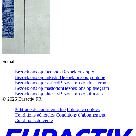
Social
Bezoek ons op facebook
Bezoek ons op x
Bezoek ons op linkedin
Bezoek ons op youtube
Bezoek ons op rss-feed
Bezoek ons op instagram
Bezoek ons op mastodon
Bezoek ons op telegram
Bezoek ons op bluesky
Bezoek ons op threads
©
2026
Euractiv FR
Politique de confidentialité
Politique cookies
Conditions générales
Conditions d’abonnement
Conditions de vente