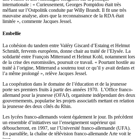
internationale : « Curieusement, Georges Pompidou était très
méfiant sur l’Ostpolitik conduite par Willy Brandt. Il fit une très
mauvaise analyse, alors que la reconnaissance de la RDA était
limitée », commente Jacques Jessel.
Embellie
La cohésion du tandem entre Valéry Giscard d’Estaing et Helmut
Schmidt, fervents européens, donne chair au traité de l’Elysée. La
solidarité entre François Mitterrand et Helmut Kohl, notamment lors
de la crise des euromissiles, poursuit ce travail. « Pourtant hostile au
traité à l’origine, Mitterrand a soutenu tout ce qu’il y avait dedans et
l’a même prolongé », relève Jacques Jessel.
La coopération dans le domaine de l’éducation et de la jeunesse
porte ses premiers fruits à partir des années 1970. L’Office franco-
allemand pour la jeunesse (OFAJ), organisme indépendant des deux
gouvernements, popularise les projets associatifs mettant en relation
la jeunesse des deux côtés du Rhin.
Les lycées franco-allemands voient également le jour. Ils précèdent
un ensemble d’initiatives sur l’enseignement supérieur qui
déboucheront, en 1997, sur l’Université franco-allemande (UFA).
En parrallèle, la chaîne de télévision franco-allemande Arte voit le