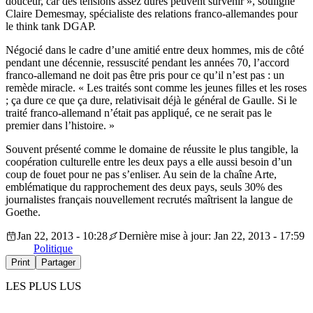
douceur, car des tensions assez dures peuvent survenir », souligne
Claire Demesmay, spécialiste des relations franco-allemandes pour
le think tank DGAP.
Négocié dans le cadre d’une amitié entre deux hommes, mis de côté
pendant une décennie, ressuscité pendant les années 70, l’accord
franco-allemand ne doit pas être pris pour ce qu’il n’est pas : un
remède miracle. « Les traités sont comme les jeunes filles et les roses
; ça dure ce que ça dure, relativisait déjà le général de Gaulle. Si le
traité franco-allemand n’était pas appliqué, ce ne serait pas le
premier dans l’histoire. »
Souvent présenté comme le domaine de réussite le plus tangible, la
coopération culturelle entre les deux pays a elle aussi besoin d’un
coup de fouet pour ne pas s’enliser. Au sein de la chaîne Arte,
emblématique du rapprochement des deux pays, seuls 30% des
journalistes français nouvellement recrutés maîtrisent la langue de
Goethe.
Jan 22, 2013 - 10:28
Dernière mise à jour: Jan 22, 2013 - 17:59
Politique
Print
Partager
LES PLUS LUS