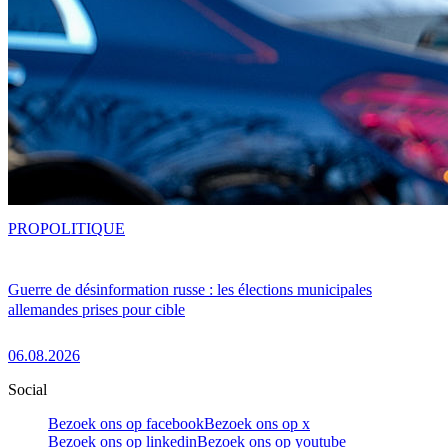
PRO
POLITIQUE
Guerre de désinformation russe : les élections municipales
allemandes prises pour cible
06.08.2026
Social
Bezoek ons op facebook
Bezoek ons op x
Bezoek ons op linkedin
Bezoek ons op youtube