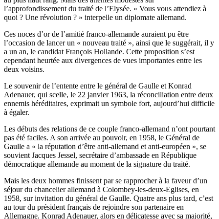
l’approfondissement du traité de l’Elysée. « Vous vous attendiez à
quoi ? Une révolution ? » interpelle un diplomate allemand.
Ces noces d’or de l’amitié franco-allemande auraient pu être
l’occasion de lancer un « nouveau traité », ainsi que le suggérait, il y
a un an, le candidat François Hollande. Cette proposition s’est
cependant heurtée aux divergences de vues importantes entre les
deux voisins.
Le souvenir de l’entente entre le général de Gaulle et Konrad
Adenauer, qui scelle, le 22 janvier 1963, la réconciliation entre deux
ennemis héréditaires, exprimait un symbole fort, aujourd’hui difficile
à égaler.
Les débuts des relations de ce couple franco-allemand n’ont pourtant
pas été faciles. A son arrivée au pouvoir, en 1958, le Général de
Gaulle a « la réputation d’être anti-allemand et anti-européen », se
souvient Jacques Jessel, secrétaire d’ambassade en République
démocratique allemande au moment de la signature du traité.
Mais les deux hommes finissent par se rapprocher à la faveur d’un
séjour du chancelier allemand à Colombey-les-deux-Eglises, en
1958, sur invitation du général de Gaulle. Quatre ans plus tard, c’est
au tour du président français de rejoindre son partenaire en
Allemagne. Konrad Adenauer, alors en délicatesse avec sa majorité,