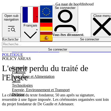
Ga naar de hoofdinhoud
Se connecter
Open sub
Close menu
English
navigation
Français
Deutsch
Vous êtes déconnecté.
Recherche
Se connecter
Español
Lumières éteintes
Se connecter
Rapporteur
Politique
Économie
Newsletters
Evénements
Em
POLITIQUE
POLICY AREAS
L'esprit perdu du traité de
Economie
Politique
l'Elysée
Agriculture et Alimentation
Santé
Technologies
Energie, Environnement et Transport
Défense
La célébration du texte fondateur, 50 ans après sa signature,
ressemble à une figure imposée. Les cérémonies organisées sont loin
du projet fondateur de De Gaulle et Adenauer.