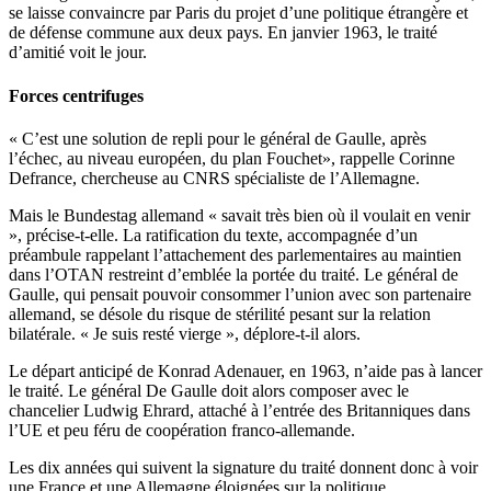
se laisse convaincre par Paris du projet d’une politique étrangère et
de défense commune aux deux pays. En janvier 1963, le traité
d’amitié voit le jour.
Forces centrifuges
« C’est une solution de repli pour le général de Gaulle, après
l’échec, au niveau européen, du plan Fouchet», rappelle Corinne
Defrance, chercheuse au CNRS spécialiste de l’Allemagne.
Mais le Bundestag allemand « savait très bien où il voulait en venir
», précise-t-elle. La ratification du texte, accompagnée d’un
préambule rappelant l’attachement des parlementaires au maintien
dans l’OTAN restreint d’emblée la portée du traité. Le général de
Gaulle, qui pensait pouvoir consommer l’union avec son partenaire
allemand, se désole du risque de stérilité pesant sur la relation
bilatérale. « Je suis resté vierge », déplore-t-il alors.
Le départ anticipé de Konrad Adenauer, en 1963, n’aide pas à lancer
le traité. Le général De Gaulle doit alors composer avec le
chancelier Ludwig Ehrard, attaché à l’entrée des Britanniques dans
l’UE et peu féru de coopération franco-allemande.
Les dix années qui suivent la signature du traité donnent donc à voir
une France et une Allemagne éloignées sur la politique