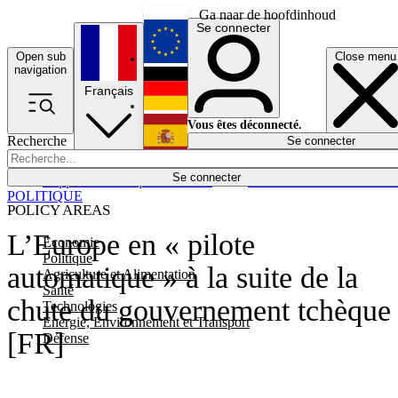
Ga naar de hoofdinhoud
Se connecter
Open sub
Close menu
English
navigation
Français
Deutsch
Vous êtes déconnecté.
Recherche
Se connecter
Español
Lumières éteintes
Se connecter
Rapporteur
Politique
Économie
Newsletters
Evénements
Em
POLITIQUE
POLICY AREAS
L’Europe en « pilote
Economie
Politique
automatique » à la suite de la
Agriculture et Alimentation
Santé
chute du gouvernement tchèque
Technologies
Energie, Environnement et Transport
[FR]
Défense