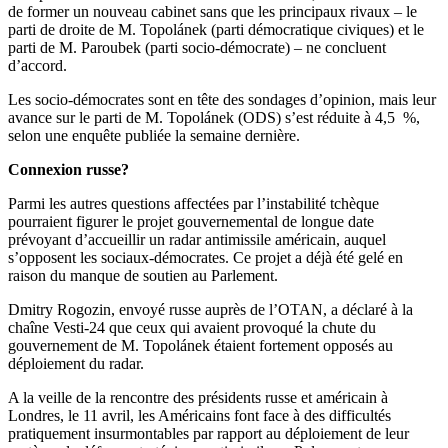
de former un nouveau cabinet sans que les principaux rivaux – le
parti de droite de M. Topolánek (parti démocratique civiques) et le
parti de M. Paroubek (parti socio-démocrate) – ne concluent
d’accord.
Les socio-démocrates sont en tête des sondages d’opinion, mais leur
avance sur le parti de M. Topolánek (ODS) s’est réduite à 4,5 %,
selon une enquête publiée la semaine dernière.
Connexion russe?
Parmi les autres questions affectées par l’instabilité tchèque
pourraient figurer le projet gouvernemental de longue date
prévoyant d’accueillir un radar antimissile américain, auquel
s’opposent les sociaux-démocrates. Ce projet a déjà été gelé en
raison du manque de soutien au Parlement.
Dmitry Rogozin, envoyé russe auprès de l’OTAN, a déclaré à la
chaîne Vesti-24 que ceux qui avaient provoqué la chute du
gouvernement de M. Topolánek étaient fortement opposés au
déploiement du radar.
A la veille de la rencontre des présidents russe et américain à
Londres, le 11 avril, les Américains font face à des difficultés
pratiquement insurmontables par rapport au déploiement de leur