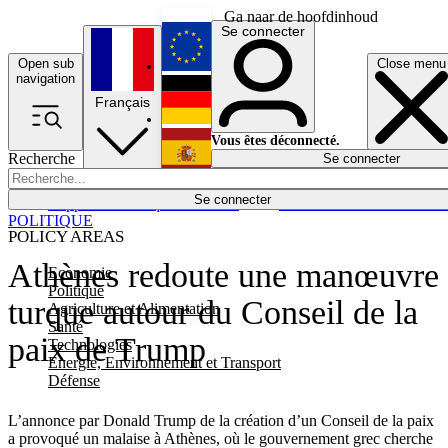
Ga naar de hoofdinhoud
Se connecter
Open sub
Close menu
English
navigation
Français
Deutsch
Vous êtes déconnecté.
Recherche
Se connecter
Español
Lumières éteintes
Se connecter
Rapporteur
Politique
Économie
Newsletters
Evénements
Em
POLITIQUE
POLICY AREAS
Athènes redoute une manœuvre
Economie
Politique
turque autour du Conseil de la
Agriculture et Alimentation
Santé
paix de Trump
Technologies
Energie, Environnement et Transport
Défense
L’annonce par Donald Trump de la création d’un Conseil de la paix
a provoqué un malaise à Athènes, où le gouvernement grec cherche