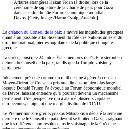
Affaires étrangères Hakan Fidan (à droite) lors de la
cérémonie de signature de la Charte de paix pour Gaza
dans le cadre du 56e Forum économique mondial à
Davos. [Getty Images/Harun Ozalp_Anadolu]
La
création du Conseil de la paix
a ravivé les inquiétudes grecques
quant à un possible affaiblissement du rôle des Nations unies et du
droit international, pierres angulaires de la politique étrangère
grecque.
La Grèce, ainsi que 24 autres États membres de l’UE, resteront en
dehors du Conseil de la paix, tandis que la Turquie voisine y
participera.
Initialement présenté comme un outil destiné à gérer la crise au
Moyen-Orient, le Conseil a pris une dimension bien plus large
lorsque Donald Trump l’a évoqué au Forum économique mondial
de Davos, laissant entendre qu’il pourrait devenir un mécanisme
permanent. Une perspective qui a alarmé plusieurs capitales
européennes, craignant une marginalisation de l’ONU.
Le Premier ministre grec Kyriakos Mitsotakis a déclaré la semaine
dernière que le Conseil de paix devrait se limiter à Gaza, craignant
que les différends non résolus dans le voisinage de la Grèce ne
relèvent autrement de sa compétence.