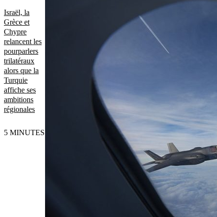
Israël, la
Grèce et
Chypre
relancent les
pourparlers
trilatéraux
alors que la
Turquie
affiche ses
ambitions
régionales
5 MINUTES