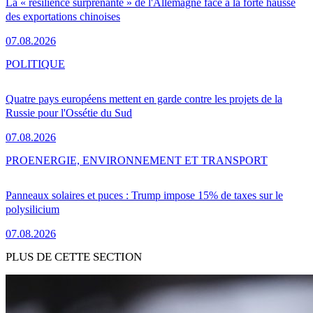
La « résilience surprenante » de l'Allemagne face à la forte hausse
des exportations chinoises
07.08.2026
POLITIQUE
Quatre pays européens mettent en garde contre les projets de la
Russie pour l'Ossétie du Sud
07.08.2026
PRO
ENERGIE, ENVIRONNEMENT ET TRANSPORT
Panneaux solaires et puces : Trump impose 15% de taxes sur le
polysilicium
07.08.2026
PLUS DE CETTE SECTION