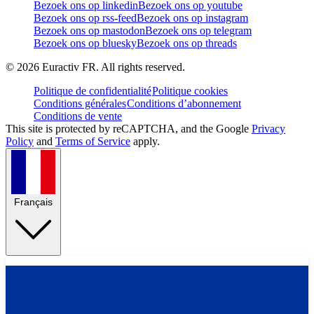
Bezoek ons op linkedin
Bezoek ons op youtube
Bezoek ons op rss-feed
Bezoek ons op instagram
Bezoek ons op mastodon
Bezoek ons op telegram
Bezoek ons op bluesky
Bezoek ons op threads
©
2026
Euractiv FR. All rights reserved.
Politique de confidentialité
Politique cookies
Conditions générales
Conditions d’abonnement
Conditions de vente
This site is protected by reCAPTCHA, and the Google
Privacy
Policy
and
Terms of Service
apply.
Français