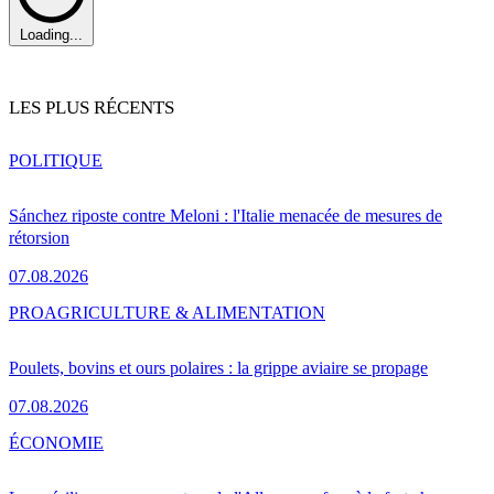
Loading...
LES PLUS RÉCENTS
POLITIQUE
Sánchez riposte contre Meloni : l'Italie menacée de mesures de
rétorsion
07.08.2026
PRO
AGRICULTURE & ALIMENTATION
Poulets, bovins et ours polaires : la grippe aviaire se propage
07.08.2026
ÉCONOMIE