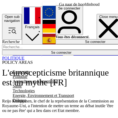
Ga naar de hoofdinhoud
Se connecter
Open sub
Close menu
English
navigation
Français
Deutsch
Vous êtes déconnecté.
Recherche
Se connecter
Español
Lumières éteintes
Se connecter
Rapporteur
Politique
Économie
Newsletters
Evénements
Em
POLITIQUE
POLICY AREAS
L'euroscepticisme britannique
Economie
Politique
est un mythe [FR]
Agriculture et Alimentation
Santé
Technologies
Energie, Environnement et Transport
Défense
Reijo Kemppinen, le chef de la représentation de la Commission au
Royaume-Uni, a l'intention de mettre un terme au débat inutile 'être
ou ne pas être' qui a lieu dans cet Etat membre.