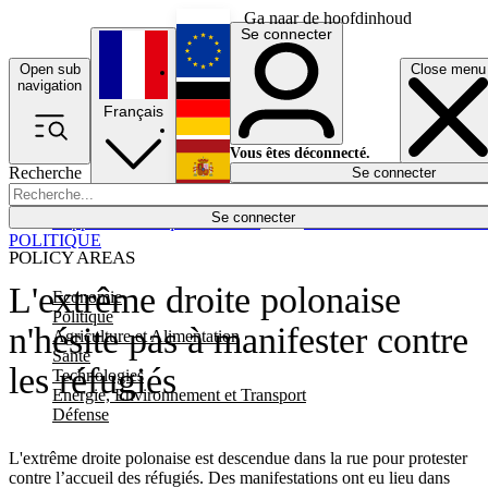
Ga naar de hoofdinhoud
Se connecter
Open sub
Close menu
English
navigation
Français
Deutsch
Vous êtes déconnecté.
Recherche
Se connecter
Español
Lumières éteintes
Se connecter
Rapporteur
Politique
Économie
Newsletters
Evénements
Em
POLITIQUE
POLICY AREAS
L'extrême droite polonaise
Economie
Politique
n'hésite pas à manifester contre
Agriculture et Alimentation
Santé
les réfugiés
Technologies
Energie, Environnement et Transport
Défense
L'extrême droite polonaise est descendue dans la rue pour protester
contre l’accueil des réfugiés. Des manifestations ont eu lieu dans