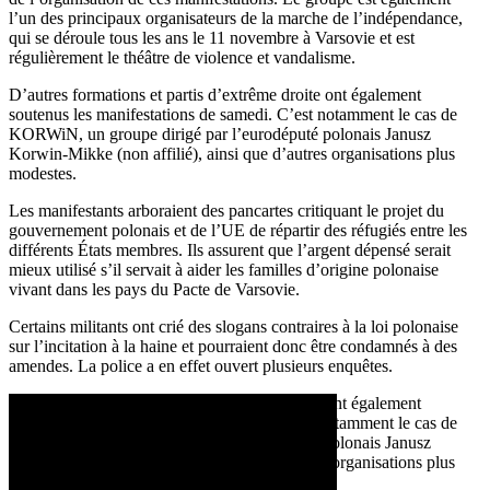
l’un des principaux organisateurs de la marche de l’indépendance,
qui se déroule tous les ans le 11 novembre à Varsovie et est
régulièrement le théâtre de violence et vandalisme.
D’autres formations et partis d’extrême droite ont également
soutenus les manifestations de samedi. C’est notamment le cas de
KORWiN, un groupe dirigé par l’eurodéputé polonais Janusz
Korwin-Mikke (non affilié), ainsi que d’autres organisations plus
modestes.
Les manifestants arboraient des pancartes critiquant le projet du
gouvernement polonais et de l’UE de répartir des réfugiés entre les
différents États membres. Ils assurent que l’argent dépensé serait
mieux utilisé s’il servait à aider les familles d’origine polonaise
vivant dans les pays du Pacte de Varsovie.
Certains militants ont crié des slogans contraires à la loi polonaise
sur l’incitation à la haine et pourraient donc être condamnés à des
amendes. La police a en effet ouvert plusieurs enquêtes.
D’autres formations et partis d’extrême droite ont également
soutenus les manifestations de samedi. C’est notamment le cas de
KORWiN, un groupe dirigé par l’eurodéputé polonais Janusz
Korwin-Mikke (non affilié), ainsi que d’autres organisations plus
modestes.