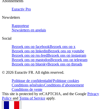
Abonnements
Euractiv Pro
Newsletters
Rapporteur
Newsletters en anglais
Social
Bezoek ons op facebook
Bezoek ons op x
Bezoek ons op linkedin
Bezoek ons op youtube
Bezoek ons op rss-feed
Bezoek ons op instagram
Bezoek ons op mastodon
Bezoek ons op telegram
Bezoek ons op bluesky
Bezoek ons op threads
©
2026
Euractiv FR. All rights reserved.
Politique de confidentialité
Politique cookies
Conditions générales
Conditions d’abonnement
Conditions de vente
This site is protected by reCAPTCHA, and the Google
Privacy
Policy
and
Terms of Service
apply.