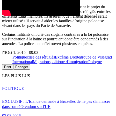
Les manifestants arboraient des pancartes critiquant le projet du
gouvernement polonais et de l’UE de répartir des réfugiés entre les
différents États membres. Ils assurent que l’argent dépensé serait
mieux utilisé s’il servait à aider les familles d’origine polonaise
vivant dans les pays du Pacte de Varsovie.
Certains militants ont crié des slogans contraires à la loi polonaise
sur l’incitation à la haine et pourraient donc être condamnés à des
amendes. La police a en effet ouvert plusieurs enquêtes.
Oct 1, 2015 - 09:03
Politique
crise des réfugiés
Extrême Droite
groupe de Visegrad
International
Migrations
politique d'immigration
Pologne
Print
Partager
LES PLUS LUS
POLITIQUE
EXCLUSIF : L'Islande demande à Bruxelles de ne pas s'immiscer
dans son référendum sur l'UE
07.08.2026