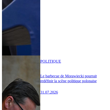
POLITIQUE
Le barbecue de Morawiecki pourrait
redéfinir la scène politique polonaise
31.07.2026