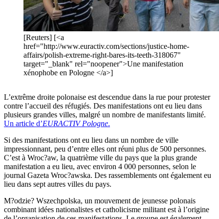
[Reuters] [<a
href="http://www.euractiv.com/sections/justice-home-
affairs/polish-extreme-right-bares-its-teeth-318067"
target="_blank" rel="noopener">Une manifestation
xénophobe en Pologne </a>]
L’extrême droite polonaise est descendue dans la rue pour protester
contre l’accueil des réfugiés. Des manifestations ont eu lieu dans
plusieurs grandes villes, malgré un nombre de manifestants limité.
Un article d’
EURACTIV Pologne
.
Si des manifestations ont eu lieu dans un nombre de ville
impressionnant, peu d’entre elles ont réuni plus de 500 personnes.
C’est à Wroc?aw, la quatrième ville du pays que la plus grande
manifestation a eu lieu, avec environ 4 000 personnes, selon le
journal Gazeta Wroc?awska. Des rassemblements ont également eu
lieu dans sept autres villes du pays.
M?odzie? Wszechpolska, un mouvement de jeunesse polonais
combinant idées nationalistes et catholicisme militant est à l’origine
de l’organisation de ces manifestations. Le groupe est également