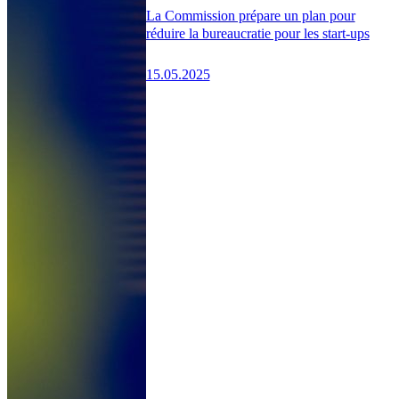
La Commission prépare un plan pour
réduire la bureaucratie pour les start-ups
15.05.2025