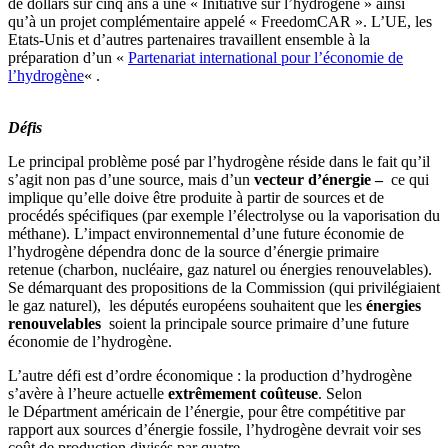
de dollars sur cinq ans à une « Initiative sur l’hydrogène » ainsi
qu’à un projet complémentaire appelé « FreedomCAR ». L’UE, les
Etats-Unis et d’autres partenaires travaillent ensemble à la
préparation d’un «
Partenariat international pour l’économie de
l’hydrogène
« .
Défis
Le principal problème posé par l’hydrogène réside dans le fait qu’il
s’agit non pas d’une source, mais d’un
vecteur d’énergie –
ce qui
implique qu’elle doive être produite à partir de sources et de
procédés spécifiques (par exemple l’électrolyse ou la vaporisation du
méthane). L’impact environnemental d’une future économie de
l’hydrogène dépendra donc de la source d’énergie primaire
retenue (charbon, nucléaire, gaz naturel ou énergies renouvelables).
Se démarquant des propositions de la Commission (qui privilégiaient
le gaz naturel), les députés européens souhaitent que les
énergies
renouvelables
soient la principale source primaire d’une future
économie de l’hydrogène.
L’autre défi est d’ordre économique : la production d’hydrogène
s’avère à l’heure actuelle
extrêmement coûteuse
. Selon
le Départment américain de l’énergie, pour être compétitive par
rapport aux sources d’énergie fossile, l’hydrogène devrait voir ses
coût de production divisés par quatre.