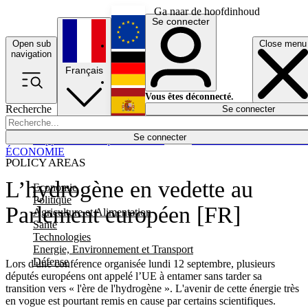
Ga naar de hoofdinhoud
Se connecter
Open sub
Close menu
English
navigation
Français
Deutsch
Vous êtes déconnecté.
Recherche
Se connecter
Español
Lumières éteintes
Se connecter
Rapporteur
Politique
Économie
Newsletters
Evénements
Em
ÉCONOMIE
POLICY AREAS
L’hydrogène en vedette au
Economie
Politique
Parlement européen [FR]
Agriculture et Alimentation
Santé
Technologies
Energie, Environnement et Transport
Défense
Lors d'une conférence organisée lundi 12 septembre, plusieurs
députés européens ont appelé l’UE à entamer sans tarder sa
transition vers « l'ère de l'hydrogène ». L'avenir de cette énergie très
en vogue est pourtant remis en cause par certains scientifiques.