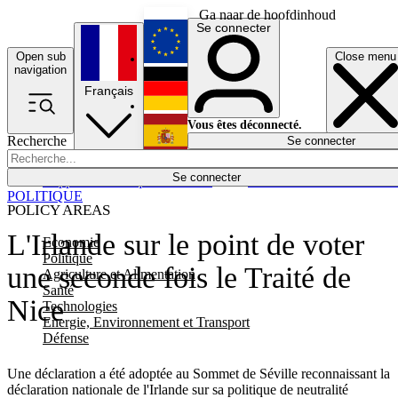
Ga naar de hoofdinhoud
Se connecter
Open sub
Close menu
English
navigation
Français
Deutsch
Vous êtes déconnecté.
Recherche
Se connecter
Español
Lumières éteintes
Se connecter
Rapporteur
Politique
Économie
Newsletters
Evénements
Em
POLITIQUE
POLICY AREAS
L'Irlande sur le point de voter
Economie
Politique
une seconde fois le Traité de
Agriculture et Alimentation
Santé
Nice
Technologies
Energie, Environnement et Transport
Défense
Une déclaration a été adoptée au Sommet de Séville reconnaissant la
déclaration nationale de l'Irlande sur sa politique de neutralité