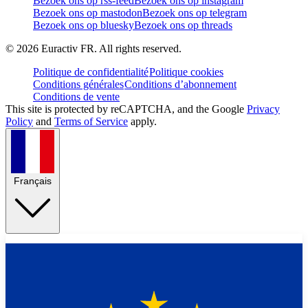
Bezoek ons op rss-feed
Bezoek ons op instagram
Bezoek ons op mastodon
Bezoek ons op telegram
Bezoek ons op bluesky
Bezoek ons op threads
©
2026
Euractiv FR. All rights reserved.
Politique de confidentialité
Politique cookies
Conditions générales
Conditions d’abonnement
Conditions de vente
This site is protected by reCAPTCHA, and the Google
Privacy
Policy
and
Terms of Service
apply.
Français