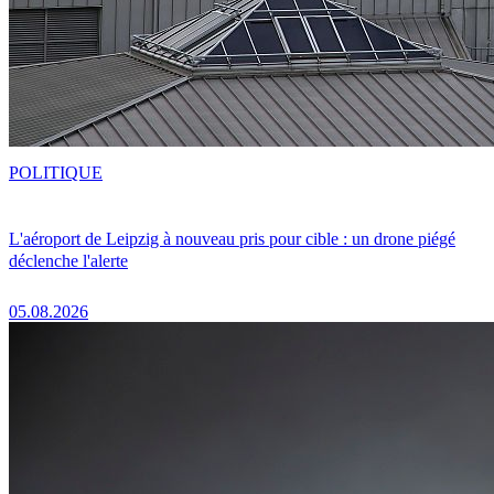
POLITIQUE
L'aéroport de Leipzig à nouveau pris pour cible : un drone piégé
déclenche l'alerte
05.08.2026