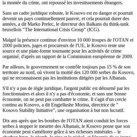
la montée du crime, ont repoussé les investissements étrangers.
Sans un cadre juridique robuste, le Kosovo est en danger et pourrait
devenir un pays continuellement pauvre, et cela pourrait durer des
années, a dit Marko Prelec, le directeur des Balkans du think-tank
bruxellois "The International Crisis Group" (ICG).
Malgré la présence continue d'environ 10 000 troupes de l'OTAN et
2000 policiers, juges et procureurs de l'UE, le Kosovo reste une
source et une plate-forme tournante pour les activités de crime
organisé, d'après un rapport de la Commission européenne de 2009.
Par ailleurs, le gouvernement ne contrôle toujours pas 15 % de son
territoire au nord, où vivent la moitié des 120 000 serbes du Kosovo,
qui ne reconnaissent pas les institutions dirigées par les Albanais.
S'il n'y a pas de règle juridique, l'argent public est détourné par les
fonctionnaires et alors il n'y a pas d'économie, et sans une bonne
économie, on ne peut pas combattre le crime. Il s'agit d'un cercle
continu au Kosovo, a dit Engjellushe Morina, directrice de "
Kosovo Stability Initiative", une organisation à but non lucratif.
Dix ans après que les bombes de l'OTAN aient conduit les forces
serbes à stopper le meurtre des Albanais, le Kosovo pense que son
économie peut s'améliorer grâce à ses richesses minérales – le