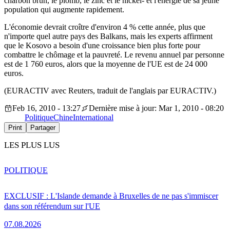
charbon brun, le plomb, le zinc et le nickel- et l'énergie de sa jeune
population qui augmente rapidement.
L'économie devrait croître d'environ 4 % cette année, plus que
n'importe quel autre pays des Balkans, mais les experts affirment
que le Kosovo a besoin d'une croissance bien plus forte pour
combattre le chômage et la pauvreté. Le revenu annuel par personne
est de 1 760 euros, alors que la moyenne de l'UE est de 24 000
euros.
(EURACTIV avec Reuters, traduit de l'anglais par EURACTIV.)
Feb 16, 2010 - 13:27
Dernière mise à jour: Mar 1, 2010 - 08:20
Politique
Chine
International
Print
Partager
LES PLUS LUS
POLITIQUE
EXCLUSIF : L'Islande demande à Bruxelles de ne pas s'immiscer
dans son référendum sur l'UE
07.08.2026