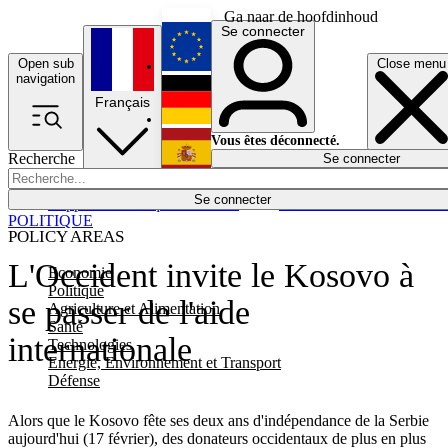
Ga naar de hoofdinhoud
Se connecter
Open sub
Close menu
English
navigation
Français
Deutsch
Vous êtes déconnecté.
Recherche
Se connecter
Español
Lumières éteintes
Se connecter
Rapporteur
Politique
Économie
Newsletters
Evénements
Em
POLITIQUE
POLICY AREAS
L'Occident invite le Kosovo à
Economie
Politique
se passer de l'aide
Agriculture et Alimentation
Santé
internationale
Technologies
Energie, Environnement et Transport
Défense
Alors que le Kosovo fête ses deux ans d'indépendance de la Serbie
aujourd'hui (17 février), des donateurs occidentaux de plus en plus