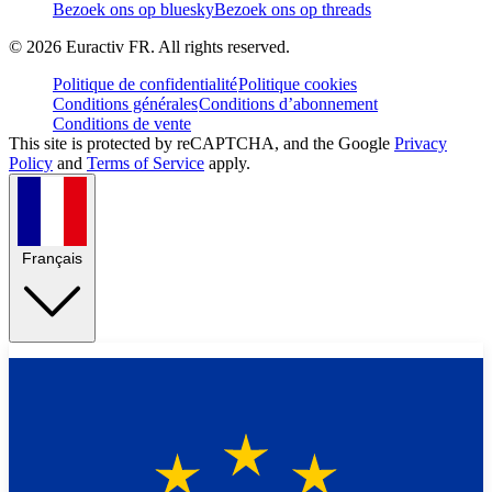
Bezoek ons op bluesky
Bezoek ons op threads
©
2026
Euractiv FR. All rights reserved.
Politique de confidentialité
Politique cookies
Conditions générales
Conditions d’abonnement
Conditions de vente
This site is protected by reCAPTCHA, and the Google
Privacy
Policy
and
Terms of Service
apply.
Français