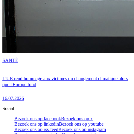
SANTÉ
L'UE rend hommage aux victimes du changement climatique alors
que l'Europe fond
16.07.2026
Social
Bezoek ons op facebook
Bezoek ons op x
Bezoek ons op linkedin
Bezoek ons op youtube
Bezoek ons op rss-feed
Bezoek ons op instagram