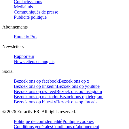
Contactez-nous
Mediahuis
Communiqués de presse
Publicité politique
Abonnements
Euractiv Pro
Newsletters
Rapporteur
Newsletters en anglais
Social
Bezoek ons op facebook
Bezoek ons op x
Bezoek ons op linkedin
Bezoek ons op youtube
Bezoek ons op rss-feed
Bezoek ons op instagram
Bezoek ons op mastodon
Bezoek ons op telegram
Bezoek ons op bluesky
Bezoek ons op threads
©
2026
Euractiv FR. All rights reserved.
Politique de confidentialité
Politique cookies
Conditions générales
Conditions d’abonnement