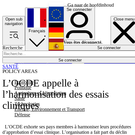
Ga naar de hoofdinhoud
Se connecter
Open sub
Close menu
English
navigation
Français
Deutsch
Vous êtes déconnecté.
Recherche
Se connecter
Español
Lumières éteintes
Se connecter
Rapporteur
Politique
Économie
Newsletters
Evénements
Em
SANTÉ
POLICY AREAS
L’OCDE appelle à
Economie
Politique
l’harmonisation des essais
Agriculture et Alimentation
Santé
cliniques
Technologies
Energie, Environnement et Transport
Défense
L’OCDE exhorte ses pays membres à harmoniser leurs procédures
d’approbation d’essai clinique. L’organisation a fait part du déclin