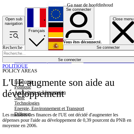
Ga naar de hoofdinhoud
Se connecter
Open sub
Close menu
English
navigation
Français
Deutsch
Vous êtes déconnecté.
Recherche
Se connecter
Español
Lumières éteintes
Se connecter
Rapporteur
Politique
Économie
Newsletters
Evénements
Em
POLITIQUE
POLICY AREAS
L'UE augmente son aide au
Economie
Politique
développement
Agriculture et Alimentation
Santé
Technologies
Energie, Environnement et Transport
Défense
Les ministres des finances de l'UE ont décidé d'augmenter les
dépenses pour l'aide au développement de 0,39 pourcent du PNB en
moyenne en 2006.