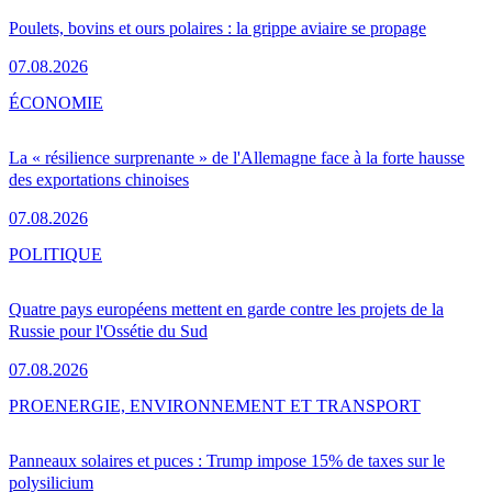
Poulets, bovins et ours polaires : la grippe aviaire se propage
07.08.2026
ÉCONOMIE
La « résilience surprenante » de l'Allemagne face à la forte hausse
des exportations chinoises
07.08.2026
POLITIQUE
Quatre pays européens mettent en garde contre les projets de la
Russie pour l'Ossétie du Sud
07.08.2026
PRO
ENERGIE, ENVIRONNEMENT ET TRANSPORT
Panneaux solaires et puces : Trump impose 15% de taxes sur le
polysilicium