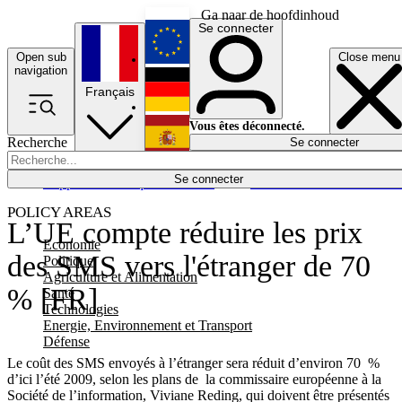
Ga naar de hoofdinhoud
Se connecter
Open sub
Close menu
English
navigation
Français
Deutsch
Vous êtes déconnecté.
Recherche
Se connecter
Español
Lumières éteintes
Se connecter
Rapporteur
Politique
Économie
Newsletters
Evénements
Em
POLICY AREAS
L’UE compte réduire les prix
Economie
des SMS vers l'étranger de 70
Politique
Agriculture et Alimentation
% [FR]
Santé
Technologies
Energie, Environnement et Transport
Défense
Le coût des SMS envoyés à l’étranger sera réduit d’environ 70 %
d’ici l’été 2009, selon les plans de la commissaire européenne à la
Société de l’information, Viviane Reding, qui doivent être présentés