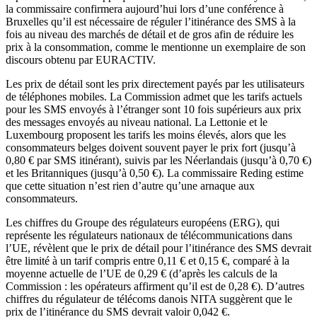
la commissaire confirmera aujourd’hui lors d’une conférence à
Bruxelles qu’il est nécessaire de réguler l’itinérance des SMS à la
fois au niveau des marchés de détail et de gros afin de réduire les
prix à la consommation, comme le mentionne un exemplaire de son
discours obtenu par EURACTIV.
Les prix de détail sont les prix directement payés par les utilisateurs
de téléphones mobiles. La Commission admet que les tarifs actuels
pour les SMS envoyés à l’étranger sont 10 fois supérieurs aux prix
des messages envoyés au niveau national. La Lettonie et le
Luxembourg proposent les tarifs les moins élevés, alors que les
consommateurs belges doivent souvent payer le prix fort (jusqu’à
0,80 € par SMS itinérant), suivis par les Néerlandais (jusqu’à 0,70 €)
et les Britanniques (jusqu’à 0,50 €). La commissaire Reding estime
que cette situation n’est rien d’autre qu’une arnaque aux
consommateurs.
Les chiffres du Groupe des régulateurs européens (ERG), qui
représente les régulateurs nationaux de télécommunications dans
l’UE, révèlent que le prix de détail pour l’itinérance des SMS devrait
être limité à un tarif compris entre 0,11 € et 0,15 €, comparé à la
moyenne actuelle de l’UE de 0,29 € (d’après les calculs de la
Commission : les opérateurs affirment qu’il est de 0,28 €). D’autres
chiffres du régulateur de télécoms danois NITA suggèrent que le
prix de l’itinérance du SMS devrait valoir 0,042 €.