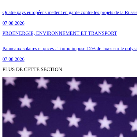
Quatre pays européens mettent en garde contre les projets de la Russi
07.08.2026
PRO
ENERGIE, ENVIRONNEMENT ET TRANSPORT
Panneaux solaires et puces : Trump impose 15% de taxes sur le polysi
07.08.2026
PLUS DE CETTE SECTION