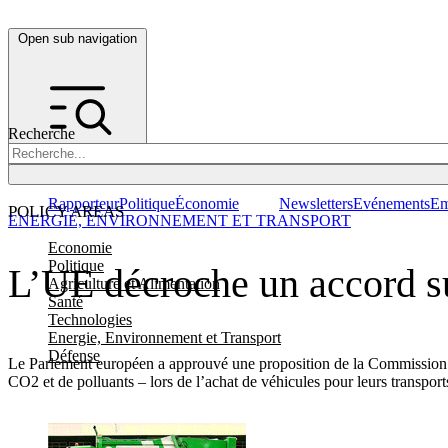
Open sub navigation
Recherche
Rapporteur
Politique
Économie
Newsletters
Evénements
Em
POLICY AREAS
ENERGIE, ENVIRONNEMENT ET TRANSPORT
Economie
Politique
L’UE décroche un accord su
Agriculture et Alimentation
Santé
Technologies
Energie, Environnement et Transport
Défense
Le Parlement européen a approuvé une proposition de la Commission po
CO2 et de polluants – lors de l’achat de véhicules pour leurs transport