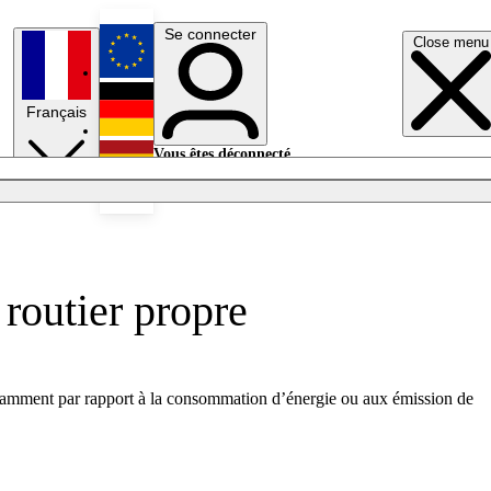
Se connecter
Close menu
English
Français
Deutsch
Vous êtes déconnecté.
Se connecter
Español
Lumières éteintes
routier propre
notamment par rapport à la consommation d’énergie ou aux émission de