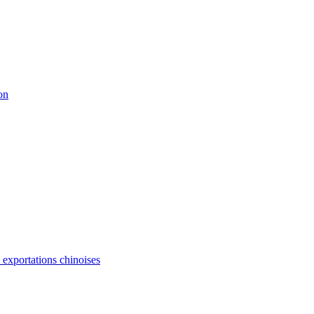
on
s exportations chinoises