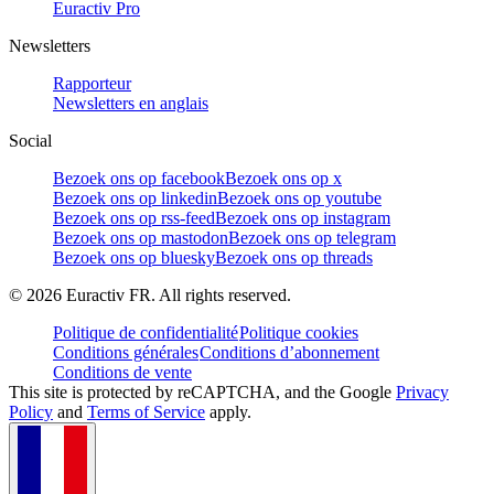
Euractiv Pro
Newsletters
Rapporteur
Newsletters en anglais
Social
Bezoek ons op facebook
Bezoek ons op x
Bezoek ons op linkedin
Bezoek ons op youtube
Bezoek ons op rss-feed
Bezoek ons op instagram
Bezoek ons op mastodon
Bezoek ons op telegram
Bezoek ons op bluesky
Bezoek ons op threads
©
2026
Euractiv FR. All rights reserved.
Politique de confidentialité
Politique cookies
Conditions générales
Conditions d’abonnement
Conditions de vente
This site is protected by reCAPTCHA, and the Google
Privacy
Policy
and
Terms of Service
apply.