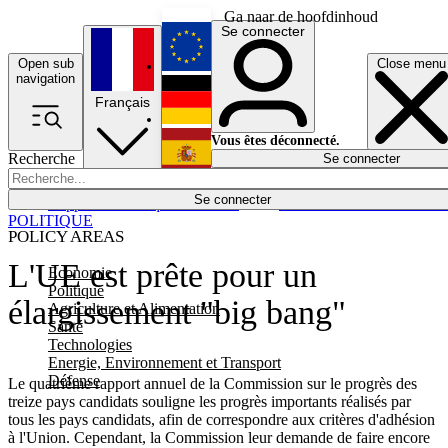
Ga naar de hoofdinhoud
Se connecter
Open sub
Close menu
English
navigation
Français
Deutsch
Vous êtes déconnecté.
Recherche
Se connecter
Español
Lumières éteintes
Se connecter
Rapporteur
Politique
Économie
Newsletters
Evénements
Em
POLITIQUE
POLICY AREAS
L'UE est prête pour un
Economie
Politique
élargissement "big bang"
Agriculture et Alimentation
Santé
Technologies
Energie, Environnement et Transport
Défense
Le quatrième rapport annuel de la Commission sur le progrès des
treize pays candidats souligne les progrès importants réalisés par
tous les pays candidats, afin de correspondre aux critères d'adhésion
à l'Union. Cependant, la Commission leur demande de faire encore