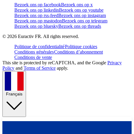
Bezoek ons op facebook
Bezoek ons op x
Bezoek ons op linkedin
Bezoek ons op youtube
Bezoek ons op rss-feed
Bezoek ons op instagram
Bezoek ons op mastodon
Bezoek ons op telegram
Bezoek ons op bluesky
Bezoek ons op threads
©
2026
Euractiv FR. All rights reserved.
Politique de confidentialité
Politique cookies
Conditions générales
Conditions d’abonnement
Conditions de vente
This site is protected by reCAPTCHA, and the Google
Privacy
Policy
and
Terms of Service
apply.
Français